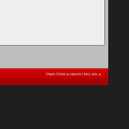
|
|
Ohjeet
Ehdot ja säännöt
Siirry ylös ▲