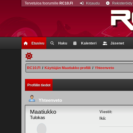
Tervetuloa foorumille
RC10.FI
Kirjaudu
Rekisteröidy
Etusivu
Haku
Kalenteri
Jäsenet
RC10.FI
/
Käyttäjän Maatiukko profiili
/
Yhteenveto
Profiilin tiedot
Yhteenveto
Maatiukko
Viestit:
Tulokas
Ikä: