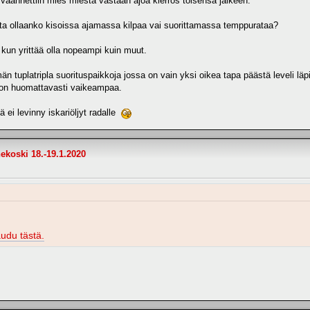
aan väännettiin mies miestä vastaan ajoa kierros toisensa jälkeen.
mutta ollaanko kisoissa ajamassa kilpaa vai suorittamassa temppurataa?
kun yrittää olla nopeampi kuin muut.
n tuplatripla suorituspaikkoja jossa on vain yksi oikea tapa päästä leveli lä
 on huomattavasti vaikeampaa.
i levinny iskariöljyt radalle
ekoski 18.-19.1.2020
audu tästä.