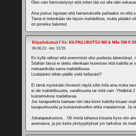
Olen vain hämmästynyt että miten tää voi olla näin sekavaa
Aina joskus tajutaan että harrastukselle parhaaksi on että se
Tämä ei tietenkään ole täysin mahdollista, mutta pitääkö si
on porukka halunnut.
Kilpailukutsut
/
Vs: KILPAILUKUTSU M8 & M8e SM II 20
06.06.22 - klo: 13.55
En kyllä nähnyt että enemmistö olisi puolesta äänestänyt, m
Sitähän tässä ei otettu ollenkaan huomioon että kaikilla ei o
mekaanikolla sama mahdollisuus.
Lisätäänkö tähän päälle vielä hellasärö?
Ei tämä myöskään hirveesti näytä siltä mitä aina muka tavo
ei ole mahdollisuutta, varallisuutta tai mitä vain. Yhtäkki
kustannuksia madaltavaa.
Jos tasapuolista haetaan niin rata kiinni kaikilta kisaan os
tasapuolisuutta ja kustannuksetkin ehkä matalammat. Ja ratat
Jokatapauksessa... Oli mistä tahansa kisasta kyse niin ain
asemassa, ja jos kerta ykstyypitykset ym tarkoitus on mada