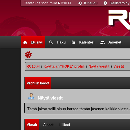
Tervetuloa foorumille
RC10.FI
Kirjaudu
Rekisteröidy
Etusivu
Haku
Kalenteri
Jäsenet
RC10.FI
/
Käyttäjän *HOKE* profiili
/
Näytä viestit
/
Viestit
Profiilin tiedot
Näytä viestit
Tämä jakso sallii sinun katsoa tämän jäsenen kaikkia viestejä.
Viestit
Aiheet
Liitteet