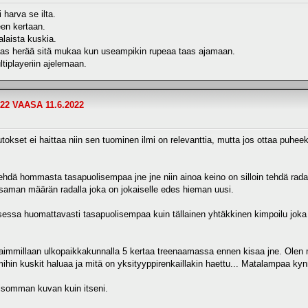
 harva se ilta.
een kertaan.
laista kuskia.
 taas herää sitä mukaa kun useampikin rupeaa taas ajamaan.
tiplayeriin ajelemaan.
22 VAASA 11.6.2022
kset ei haittaa niin sen tuominen ilmi on relevanttia, mutta jos ottaa puheek
tehdä hommasta tasapuolisempaa jne jne niin ainoa keino on silloin tehdä radall
 saman määrän radalla joka on jokaiselle edes hieman uusi.
ksessa huomattavasti tasapuolisempaa kuin tällainen yhtäkkinen kimpoilu joka e
arhaimmillaan ulkopaikkakunnalla 5 kertaa treenaamassa ennen kisaa jne. Ole
mihin kuskit haluaa ja mitä on yksityyppirenkaillakin haettu... Matalampaa ky
isomman kuvan kuin itseni.