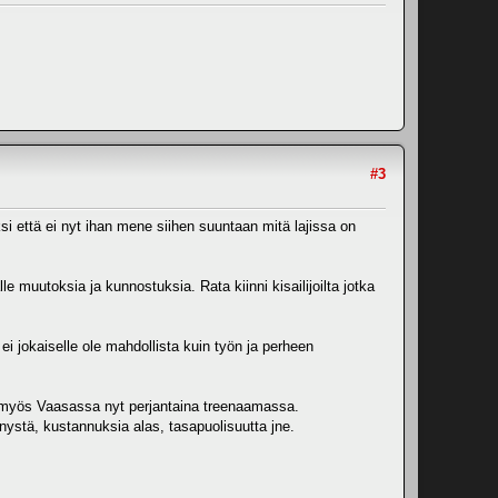
#3
si että ei nyt ihan mene siihen suuntaan mitä lajissa on
e muutoksia ja kunnostuksia. Rata kiinni kisailijoilta jotka
i jokaiselle ole mahdollista kuin työn ja perheen
n myös Vaasassa nyt perjantaina treenaamassa.
nnystä, kustannuksia alas, tasapuolisuutta jne.