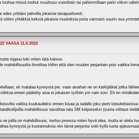
 touhua missä touhut muuttuuu vuosittain tai pahimmillaan parin viikon välein
 edes yrittäisi palvella jokaista tasapuolisesti.
tä sitten yhtäkkiä keksiä pikaisia muutoksia josta varmasti suurin osa ymmär
22 VAASA 11.6.2022
utta riippuu toki miten tätä katsoo.
le mahdollisuutta ilmoittaa töihin että olen muuten perjantain pois vaikka loma
itellaan, eli matalaa kynnystä jne. vaan ainahan ne on kärkijätkät jotka läh
ä 2 viikkoa ennen päätetty asia ei jokaisen työhön ym vain sovi. Eli en minäk
allistuvilta vaikka kuukaudeksi ennen kisaa ja radalle joku pieni toteutettavi
alkoilijoilla mahdollisuus tasoittaa rata SM kelpoiseksi (suora viittaus tiedä
a ne joilla on mahdollisuus, kertoo jonossa miten hyvä idea, mutta ei oteta h
ltaa kynnystä ja kustannuksia niin tämä perjantai sotii kyllä tuota ajatusmaa