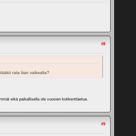
#8
tääkö rata liian vaikealta?
mmät eikä paikallisella ole vuosien kotikenttäetua.
#9