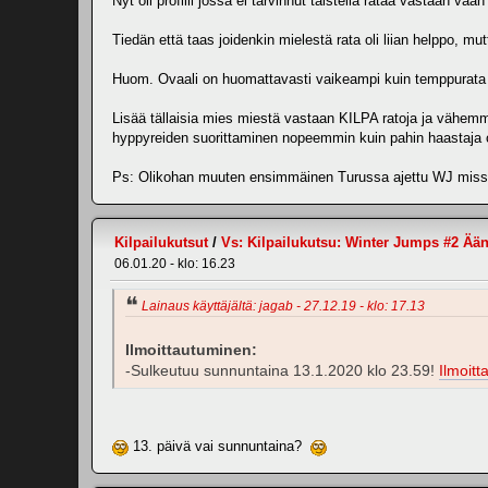
Nyt oli profiili jossa ei tarvinnut taistella rataa vastaan v
Tiedän että taas joidenkin mielestä rata oli liian helppo, 
Huom. Ovaali on huomattavasti vaikeampi kuin temppurata 
Lisää tällaisia mies miestä vastaan KILPA ratoja ja vähemmä
hyppyreiden suorittaminen nopeemmin kuin pahin haastaja
Ps: Olikohan muuten ensimmäinen Turussa ajettu WJ missä e
Kilpailukutsut
/
Vs: Kilpailukutsu: Winter Jumps #2 Ään
06.01.20 - klo: 16.23
Lainaus käyttäjältä: jagab - 27.12.19 - klo: 17.13
Ilmoittautuminen:
-Sulkeutuu sunnuntaina 13.1.2020 klo 23.59!
Ilmoitt
13. päivä vai sunnuntaina?