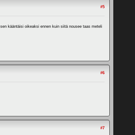
#5
yksen kääntäisi oikeaksi ennen kuin siitä nousee taas meteli
#6
#7