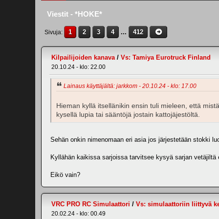
Viestit - *HOKE*
1
2
3
4
...
412
Sivuja
Kilpailijoiden kanava
/
Vs: Tamiya Eurotruck Finland
20.10.24 - klo: 22.00
Lainaus käyttäjältä: jarkkom - 20.10.24 - klo: 17.00
Hieman kyllä itsellänikin ensin tuli mieleen, että mistä 
kysellä lupia tai sääntöjä jostain kattojäjestöltä.
Sehän onkin nimenomaan eri asia jos järjestetään stokki luok
Kyllähän kaikissa sarjoissa tarvitsee kysyä sarjan vetäjilt
Eikö vain?
VRC PRO RC Simulaattori
/
Vs: simulaattoriin liittyvä 
20.02.24 - klo: 00.49