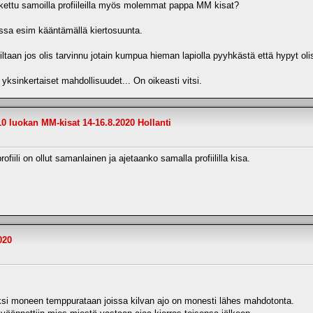
atkettu samoilla profiileilla myös molemmat pappa MM kisat?
avissa esim kääntämällä kiertosuunta.
koiltaan jos olis tarvinnu jotain kumpua hieman lapiolla pyyhkästä että hypyt ol
yksinkertaiset mahdollisuudet... On oikeasti vitsi.
10 luokan MM-kisat 14-16.8.2020 Hollanti
fiili on ollut samanlainen ja ajetaanko samalla profiililla kisa.
020
eksi moneen temppurataan joissa kilvan ajo on monesti lähes mahdotonta.