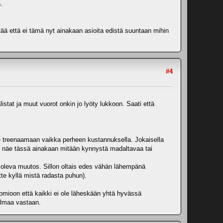
.
tää että ei tämä nyt ainakaan asioita edistä suuntaan mihin
#4
listat ja muut vuorot onkin jo lyöty lukkoon. Saati että
tee treenaamaan vaikka perheen kustannuksella. Jokaisella
ään näe tässä ainakaan mitään kynnystä madaltavaa tai
ssa oleva muutos. Sillon oltais edes vähän lähempänä
tte kyllä mistä radasta puhun).
uomioon että kaikki ei ole läheskään yhtä hyvässä
ilmaa vastaan.