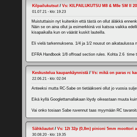
Kilpailukutsut
/
Vs: KILPAILUKUTSU M8 & M8e SM II 20
01.07.21 - klo: 19.23
Muistuttaisin nyt kuitenkin että tästä on ollut äläkkä ennen
Näin se on aina ollut ja esimerkkinä voi katsoa vaikka edell
kisapaikalla kun on väärät kuskit lauteilla.
Eli vielä tarkennuksena. 1/4 ja 1/2 nousut on aikataulussa n
EFRA Handbook 1/8 offroad section rules. Kohta 2.6 time tab
Keskustelua kaupankäynnistä
/
Vs: mikä on paras rc k
22.06.21 - klo: 02.04
Anteeksi mutta RC-Sabe on tietääkseni ollut jo vuosia sulje
Eikä kyllä Googlettamallakaan löydy oikeastaan muuta kuin 
Vai onko tosiaan Sabe ruvennut taas myymään RC tavaroit
Sähköautot
/
Vs: 12t 32p (0,8m) pinioni 5mm moottori a
30.08.20 - klo: 19.35