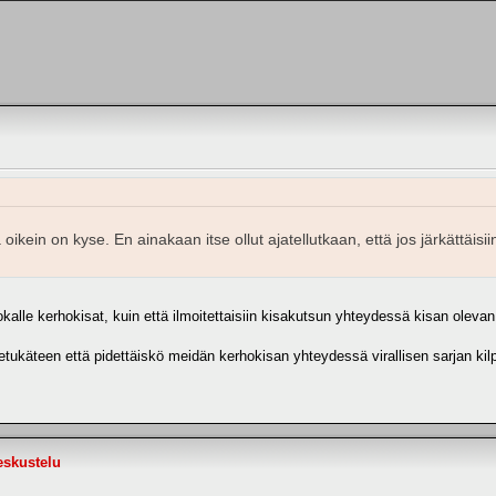
oikein on kyse. En ainakaan itse ollut ajatellutkaan, että jos järkättäisiin
alle kerhokisat, kuin että ilmoitettaisiin kisakutsun yhteydessä kisan olevan 
ä etukäteen että pidettäiskö meidän kerhokisan yhteydessä virallisen sarjan ki
keskustelu