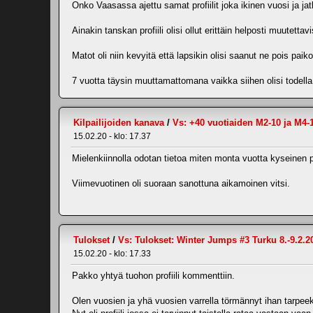
Onko Vaasassa ajettu samat profiilit joka ikinen vuosi ja j
Ainakin tanskan profiili olisi ollut erittäin helposti muutett
Matot oli niin kevyitä että lapsikin olisi saanut ne pois pai
7 vuotta täysin muuttamattomana vaikka siihen olisi todella 
Kilpailijoiden kanava
/
Vs: +40 vuotiaiden M2-10 ja M4-
15.02.20 - klo: 17.37
Mielenkiinnolla odotan tietoa miten monta vuotta kyseinen pro
Viimevuotinen oli suoraan sanottuna aikamoinen vitsi.
Tulokset
/
Vs: Tulokset: Winter Jumps #3 Turku 8.-9.2.2
15.02.20 - klo: 17.33
Pakko yhtyä tuohon profiili kommenttiin.
Olen vuosien ja yhä vuosien varrella törmännyt ihan tarpe