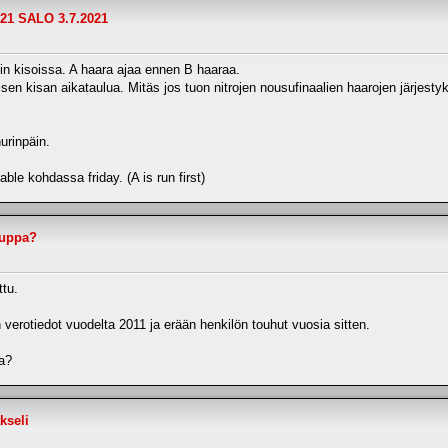
21 SALO 3.7.2021
kin kisoissa. A haara ajaa ennen B haaraa.
isen kisan aikataulua. Mitäs jos tuon nitrojen nousufinaalien haarojen järjest
urinpäin.
le kohdassa friday. (A is run first)
auppa?
ttu.
verotiedot vuodelta 2011 ja erään henkilön touhut vuosia sitten.
a?
kseli