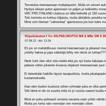
Tervetuloa treenaamaan multiplayeriin. Mulla on serveri auki
Hyötyä oikean auton ajamiseen on paljon ja todistettu mon
VRC PRO FINLAND clubissa on tällä hetkellä yli 150 suoma
Toki toiminta on kohtuu hiljaista, mutta äkkiäkös porukka
Minä voin hieman "valmentaa" ajamisessa jne kun tulee mul
Kilpailukutsut
/
Vs: KILPAILUKUTSU M8 & M8e SM II 20
07.06.22 - klo: 13.34
Eli jos on mahdollisuus mennä treenaamaan ja pikaiset muuto
yritetty hakea ja jopa sääntöjä tehty niin tämä on turhaa???
Henk koht olen ollut sitä mieltä että jos nyt kerta halutaan 
pääsee sitten jokainen kisassa ohjatusti treenaamaan juuri
Ei tietenkään kaikille täysin tasapuolista, mutta jokatapau
kustannuksella.
Ihan olen itsekin kuulunut siihen ryhmään joka on ollut p
Silti tämä ei ole se suunta mitä on jo vuosia saanut kuulla 
Minä en puhu puhtaasti omasta navasta vaan yritän nähdä 
Mutta jos kerta näin mennään niin mennään sitten.