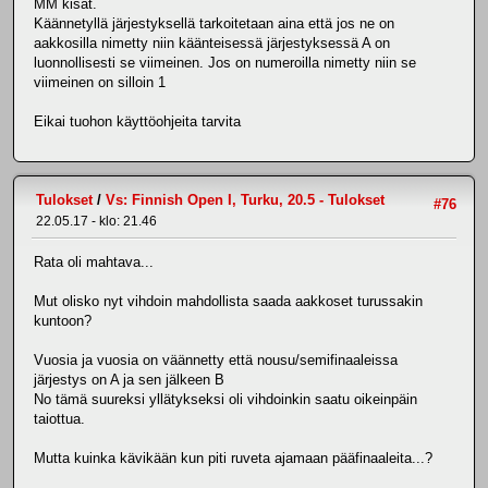
MM kisat.
Käännetyllä järjestyksellä tarkoitetaan aina että jos ne on
aakkosilla nimetty niin käänteisessä järjestyksessä A on
luonnollisesti se viimeinen. Jos on numeroilla nimetty niin se
viimeinen on silloin 1
Eikai tuohon käyttöohjeita tarvita
Tulokset
/
Vs: Finnish Open I, Turku, 20.5 - Tulokset
#76
22.05.17 - klo: 21.46
Rata oli mahtava...
Mut olisko nyt vihdoin mahdollista saada aakkoset turussakin
kuntoon?
Vuosia ja vuosia on väännetty että nousu/semifinaaleissa
järjestys on A ja sen jälkeen B
No tämä suureksi yllätykseksi oli vihdoinkin saatu oikeinpäin
taiottua.
Mutta kuinka kävikään kun piti ruveta ajamaan pääfinaaleita...?