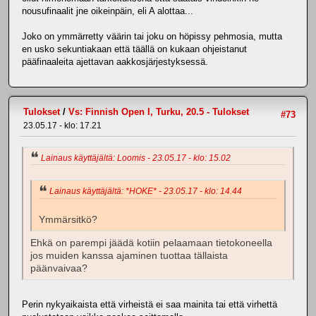
nousufinaalit jne oikeinpäin, eli A alottaa...
Joko on ymmärretty väärin tai joku on höpissy pehmosia, mutta
en usko sekuntiakaan että täällä on kukaan ohjeistanut
pääfinaaleita ajettavan aakkosjärjestyksessä.
Tulokset
/
Vs: Finnish Open I, Turku, 20.5 - Tulokset
#73
23.05.17 - klo: 17.21
Lainaus käyttäjältä: Loomis - 23.05.17 - klo: 15.02
Lainaus käyttäjältä: *HOKE* - 23.05.17 - klo: 14.44
Ymmärsitkö?
Ehkä on parempi jäädä kotiin pelaamaan tietokoneella
jos muiden kanssa ajaminen tuottaa tällaista
päänvaivaa?
Perin nykyaikaista että virheistä ei saa mainita tai että virhettä