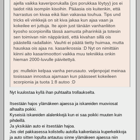
ajella vaikka kaveriporukalla (jos porukkaa löytyy) jos ei
taidot riitä isompiin kisoihin. Pääasia ois kuitenkin, että
harrastus on kivaa eikä liian vakavaa touhua. Tips und
tricks eli vinkkejä on sit kiva jakaa kun ajaa vaan ja
kokeilee eri juttuja. Ite ajoin just tänään vanhanliiton
kyosho scorpionilla tässä aamusta piharinkiä ja totesin
sen toimivan niin näppärästi, että kivahan sillä ois
päästellä radallakin. Vauhti ei päätä tietty huimaa, mutta
hauskaa ois ajaa ns. kasarikrossia :D Nyt on nimittäin
kiinni aito kasarimoottori vaikka muu tekniikka onkin
hieman 2000-luvulle päivitettyä.
ps: mullekin kelpaa vanha perusauto. veljenpojat meinaa
tosissaan innostua ajamaan kun päässeet kokeileen
scorpionia ja tuota 1:8 autoo :D
Nyt kuulostaa kyllä ihan puhtaalta trollaukselta.
Itsestään hajos ylämäkeen ajaessa ja iskareiden muoviosat
alhaalta poikki.
Kyseisiä iskareiden alalenkkejä kun ei saa poikki muuten kuin
pihdeillä.
Ja yksikään auto ei itsestään hajoa.
Jos olet pakkasessa kolistellu autolla kaikenlaisia kuperkeikkoja
ja auto sitten lopulta antautuu sinne ylämäkeen ajaessa niin