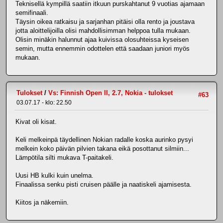
Teknisellä kympillä saatiin itkuun purskahtanut 9 vuotias ajamaan
semifinaali.
Täysin oikea ratkaisu ja sarjanhan pitäisi olla rento ja joustava
jotta aloittelijoilla olisi mahdollisimman helppoa tulla mukaan.
Olisin minäkin halunnut ajaa kuivissa olosuhteissa kyseisen
semin, mutta ennemmin odottelen että saadaan juniori myös
mukaan.
Tulokset
/
Vs: Finnish Open II, 2.7, Nokia - tulokset
#63
03.07.17 - klo: 22.50
Kivat oli kisat.
Keli melkeinpä täydellinen Nokian radalle koska aurinko pysyi
melkein koko päivän pilvien takana eikä posottanut silmiin...
Lämpötila silti mukava T-paitakeli.
Uusi HB kulki kuin unelma.
Finaalissa senku pisti cruisen päälle ja naatiskeli ajamisesta.
Kiitos ja näkemiin.