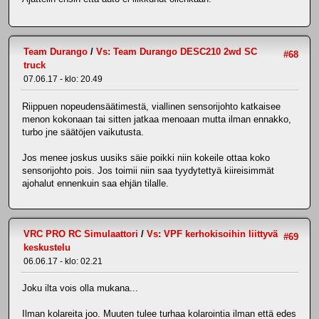
Team Durango
/
Vs: Team Durango DESC210 2wd SC
#68
truck
07.06.17 - klo: 20.49
Riippuen nopeudensäätimestä, viallinen sensorijohto katkaisee
menon kokonaan tai sitten jatkaa menoaan mutta ilman ennakko,
turbo jne säätöjen vaikutusta.
Jos menee joskus uusiks säie poikki niin kokeile ottaa koko
sensorijohto pois. Jos toimii niin saa tyydytettyä kiireisimmät
ajohalut ennenkuin saa ehjän tilalle.
VRC PRO RC Simulaattori
/
Vs: VPF kerhokisoihin liittyvä
#69
keskustelu
06.06.17 - klo: 02.21
Joku ilta vois olla mukana...
Ilman kolareita joo. Muuten tulee turhaa kolarointia ilman että edes