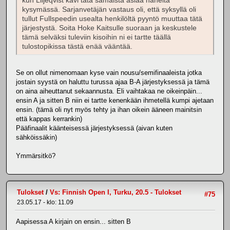
kun Liljeqvist kävi tätä samaista asiaa häneltä
kysymässä. Sarjanvetäjän vastaus oli, että syksyllä oli
tullut Fullspeedin usealta henkilöltä pyyntö muuttaa tätä
järjestystä. Soita Hoke Kaitsulle suoraan ja keskustele
tämä selväksi tuleviin kisoihin ni ei tartte täällä
tulostopikissa tästä enää vääntää.
Se on ollut nimenomaan kyse vain nousu/semifinaaleista jotka
jostain syystä on haluttu turussa ajaa B-A järjestyksessä ja tämä
on aina aiheuttanut sekaannusta. Eli vaihtakaa ne oikeinpäin...
ensin A ja sitten B niin ei tartte kenenkään ihmetellä kumpi ajetaan
ensin. (tämä oli nyt myös tehty ja ihan oikein ääneen mainitsin
että kappas kerrankin)
Pääfinaalit käänteisessä järjestyksessä (aivan kuten
sähköissäkin)
Ymmärsitkö?
Tulokset
/
Vs: Finnish Open I, Turku, 20.5 - Tulokset
#75
23.05.17 - klo: 11.09
Aapisessa A kirjain on ensin... sitten B