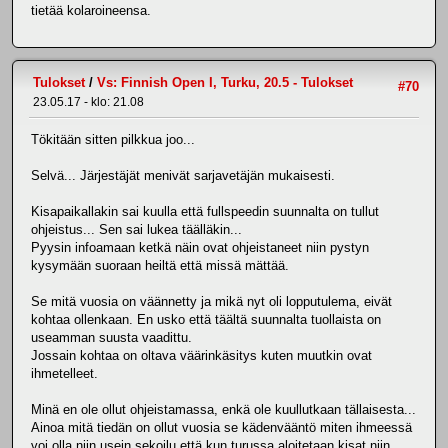
tietää kolaroineensa.
Tulokset
/
Vs: Finnish Open I, Turku, 20.5 - Tulokset
#70
23.05.17 - klo: 21.08
Tökitään sitten pilkkua joo...
Selvä... Järjestäjät menivät sarjavetäjän mukaisesti.
Kisapaikallakin sai kuulla että fullspeedin suunnalta on tullut
ohjeistus... Sen sai lukea täälläkin...
Pyysin infoamaan ketkä näin ovat ohjeistaneet niin pystyn
kysymään suoraan heiltä että missä mättää.
Se mitä vuosia on väännetty ja mikä nyt oli lopputulema, eivät
kohtaa ollenkaan. En usko että täältä suunnalta tuollaista on
useamman suusta vaadittu.
Jossain kohtaa on oltava väärinkäsitys kuten muutkin ovat
ihmetelleet.
Minä en ole ollut ohjeistamassa, enkä ole kuullutkaan tällaisesta...
Ainoa mitä tiedän on ollut vuosia se kädenvääntö miten ihmeessä
voi olla niin usein sekoilu että kun turussa aloitetaan kisat niin