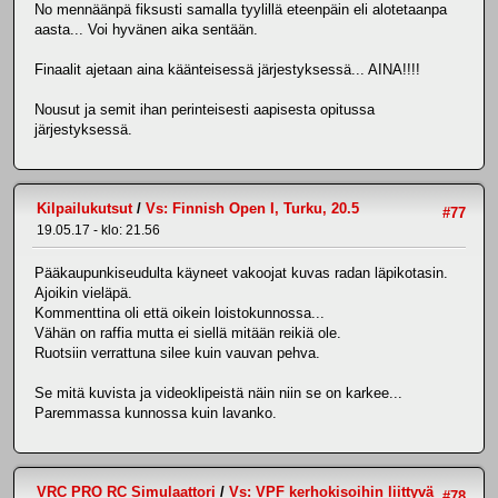
No mennäänpä fiksusti samalla tyylillä eteenpäin eli alotetaanpa
aasta... Voi hyvänen aika sentään.
Finaalit ajetaan aina käänteisessä järjestyksessä... AINA!!!!
Nousut ja semit ihan perinteisesti aapisesta opitussa
järjestyksessä.
Kilpailukutsut
/
Vs: Finnish Open I, Turku, 20.5
#77
19.05.17 - klo: 21.56
Pääkaupunkiseudulta käyneet vakoojat kuvas radan läpikotasin.
Ajoikin vieläpä.
Kommenttina oli että oikein loistokunnossa...
Vähän on raffia mutta ei siellä mitään reikiä ole.
Ruotsiin verrattuna silee kuin vauvan pehva.
Se mitä kuvista ja videoklipeistä näin niin se on karkee...
Paremmassa kunnossa kuin lavanko.
VRC PRO RC Simulaattori
/
Vs: VPF kerhokisoihin liittyvä
#78