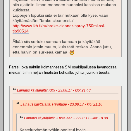
niin ajattelin liiman menneen huonoksi kassissa mukana
kulkiessa.
Loppujen lopuksi siitä ei tainnutkaan olla kyse, vaan
käyttämästäni "brake cleanerista":
http://www.ikh.fi/ru/brake-cleaner-spray-750ml-xxl-
tip90514
Älkää siis sortuko samaan kamaan ja käyttäkää
ennemmin jotain muuta, kuin tätä roskaa. Jännä juttu,
että halvin on surkeaa kamaa
Farssi joka nähtiin kolmannessa SM osakilpailussa lavangossa
meidän tiimin neljän finalistin kohdalla, johtui juurikin tuosta.
Lainaus käyttäjältä: KK9 - 23.08.17 - klo: 21.48
Lainaus käyttäjältä: HVoltage - 23.08.17 - klo: 21.16
Lainaus käyttäjältä: JUkka-san - 22.08.17 - klo: 18.08
Kasteluryhmän työkin onnistui hyvin,