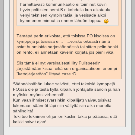
harmittavasti kommunikaatio ei toiminut kovin
hyvin polttisten semi-B:n kohdalla kun aikataulu
venyi teknisen kympin takia, ja vesisade alkoi
kymmenen minuuttia ennen lähdön loppua
Tämäpä perin erikoista, että toisissa FO kisoissa on
kymppejä ja toisissa ei... ...voisko oikeasti nämä
asiat huomioida sarjasäännöissä tai sitten pelin henki
on rento, eli annetaan kaverin korjata jos pieni vika.
Siis tämä ei nyt varsinaisesti liity Fullspeedin
järjestämään kisaa, eikä sen organisaatioon, enempi
"kattojärjestöön" liittyvä case :D
Säännöissähän lukee selvästi, ettei teknisiä kymppejä
FO:ssa ole ja tästä kyllä kilpailun johtajalle sanoin ja hän
myöskin myönsi virheensä!
Kun vaan ihmiset (varsinkin kilpailijat) vaivautuisivat
lukemaan säännöt läpi niin vältyttäisiin aika monelta
sählingiltä!
Toki tuo tekninen oli juniori kuskin takia ja pääasia, että
kaikki saivat ajaa!!