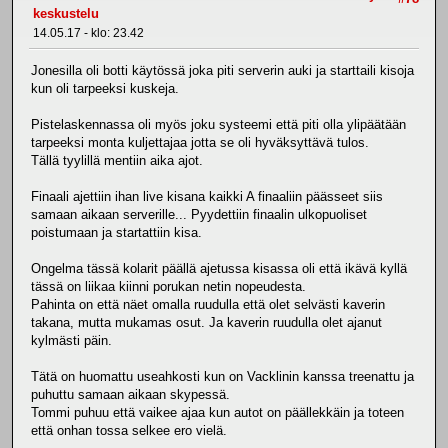
keskustelu
14.05.17 - klo: 23.42
Jonesilla oli botti käytössä joka piti serverin auki ja starttaili kisoja
kun oli tarpeeksi kuskeja.
Pistelaskennassa oli myös joku systeemi että piti olla ylipäätään
tarpeeksi monta kuljettajaa jotta se oli hyväksyttävä tulos.
Tällä tyylillä mentiin aika ajot.
Finaali ajettiin ihan live kisana kaikki A finaaliin päässeet siis
samaan aikaan serverille... Pyydettiin finaalin ulkopuoliset
poistumaan ja startattiin kisa.
Ongelma tässä kolarit päällä ajetussa kisassa oli että ikävä kyllä
tässä on liikaa kiinni porukan netin nopeudesta.
Pahinta on että näet omalla ruudulla että olet selvästi kaverin
takana, mutta mukamas osut. Ja kaverin ruudulla olet ajanut
kylmästi päin.
Tätä on huomattu useahkosti kun on Vacklinin kanssa treenattu ja
puhuttu samaan aikaan skypessä.
Tommi puhuu että vaikee ajaa kun autot on päällekkäin ja toteen
että onhan tossa selkee ero vielä.