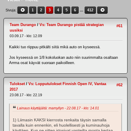
1
2
3
4
5
6
...
412
Sivuja
Team Durango
/
Vs: Team Durango pistää strategian
#61
uusiksi
03.09.17 - klo: 12.09
Kaikki tuo riippuu pitkälti siitä mikä auto on kyseessä.
Jos kyseessä on 1/8 kokoluokan auto niin suurimmalta osaltaan
Arrma osat käyvät suoraan paikoilleen.
Tulokset
/
Vs: Lopputulokset Finnish Open IV, Vantaa
#62
2017
23.08.17 - klo: 22.19
Lainaus käyttäjältä: mamyllyn - 22.08.17 - klo: 14.01
1) Liimasin KAKSI kierrosta renkaita täysin samalla
tavalla kuin ennenkin, eli huolellisesti ja kuminauhoja
käyttäen. Kun ne sitten irtosivat vanteilta monta kertaa,