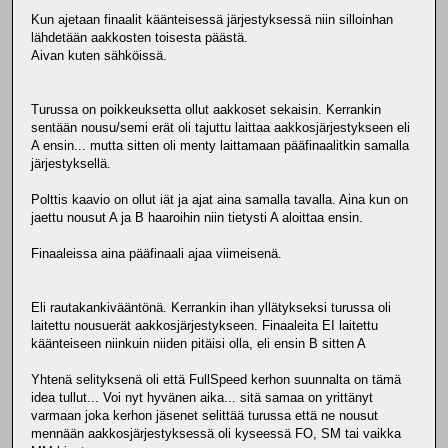
Kun ajetaan finaalit käänteisessä järjestyksessä niin silloinhan
lähdetään aakkosten toisesta päästä.
Aivan kuten sähköissä.
Turussa on poikkeuksetta ollut aakkoset sekaisin. Kerrankin
sentään nousu/semi erät oli tajuttu laittaa aakkosjärjestykseen eli
A ensin... mutta sitten oli menty laittamaan pääfinaalitkin samalla
järjestyksellä.
Polttis kaavio on ollut iät ja ajat aina samalla tavalla. Aina kun on
jaettu nousut A ja B haaroihin niin tietysti A aloittaa ensin.
Finaaleissa aina pääfinaali ajaa viimeisenä.
Eli rautakankivääntönä. Kerrankin ihan yllätykseksi turussa oli
laitettu nousuerät aakkosjärjestykseen. Finaaleita EI laitettu
käänteiseen niinkuin niiden pitäisi olla, eli ensin B sitten A
Yhtenä selityksenä oli että FullSpeed kerhon suunnalta on tämä
idea tullut... Voi nyt hyvänen aika... sitä samaa on yrittänyt
varmaan joka kerhon jäsenet selittää turussa että ne nousut
mennään aakkosjärjestyksessä oli kyseessä FO, SM tai vaikka