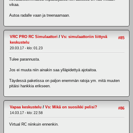
vikaa.
Autoa radalle vaan ja treenaamaan.
VRC PRO RC Simulaattori
/
Vs: simulaattoriin liittyvä
#85
keskustelu
20.03.17 - klo: 01.23
Tulee parannusta.
Jos ei muuta niin ainakin saa ylläpidettyä ajotaitoa.
Täydessä paketissa on paljon enemmän ratoja ym. mitä muuten
pitäisi hankkia erikseen.
Vapaa keskustelu
/
Vs: Mikä on suosikki pelisi?
#86
14.03.17 - klo: 22.58
Virtual RC niinkuin ennenkin.