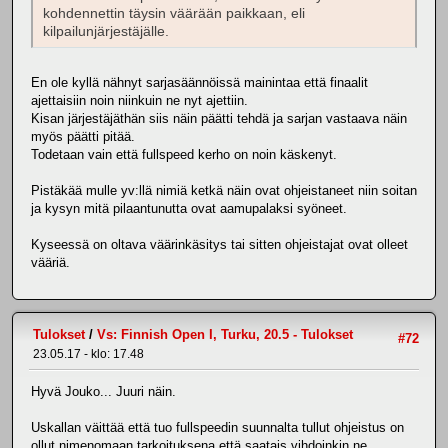
kohdennettin täysin väärään paikkaan, eli
kilpailunjärjestäjälle.
En ole kyllä nähnyt sarjasäännöissä mainintaa että finaalit
ajettaisiin noin niinkuin ne nyt ajettiin.
Kisan järjestäjäthän siis näin päätti tehdä ja sarjan vastaava näin
myös päätti pitää.
Todetaan vain että fullspeed kerho on noin käskenyt.
Pistäkää mulle yv:llä nimiä ketkä näin ovat ohjeistaneet niin soitan
ja kysyn mitä pilaantunutta ovat aamupalaksi syöneet.
Kyseessä on oltava väärinkäsitys tai sitten ohjeistajat ovat olleet
vääriä.
Tulokset
/
Vs: Finnish Open I, Turku, 20.5 - Tulokset
#72
23.05.17 - klo: 17.48
Hyvä Jouko... Juuri näin.
Uskallan väittää että tuo fullspeedin suunnalta tullut ohjeistus on
ollut nimenomaan tarkoituksena että saatais vihdoinkin ne