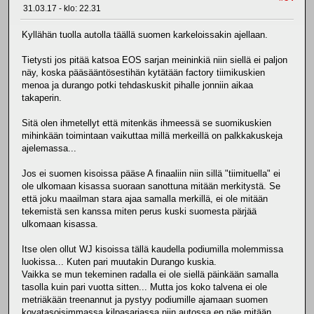
31.03.17 - klo: 22.31
Kyllähän tuolla autolla täällä suomen karkeloissakin ajellaan.
Tietysti jos pitää katsoa EOS sarjan meininkiä niin siellä ei paljon
näy, koska pääsääntösestihän kytätään factory tiimikuskien
menoa ja durango potki tehdaskuskit pihalle jonniin aikaa
takaperin.
Sitä olen ihmetellyt että mitenkäs ihmeessä se suomikuskien
mihinkään toimintaan vaikuttaa millä merkeillä on palkkakuskeja
ajelemassa...
Jos ei suomen kisoissa pääse A finaaliin niin sillä "tiimituella" ei
ole ulkomaan kisassa suoraan sanottuna mitään merkitystä. Se
että joku maailman stara ajaa samalla merkillä, ei ole mitään
tekemistä sen kanssa miten perus kuski suomesta pärjää
ulkomaan kisassa.
Itse olen ollut WJ kisoissa tällä kaudella podiumilla molemmissa
luokissa... Kuten pari muutakin Durango kuskia.
Vaikka se mun tekeminen radalla ei ole siellä päinkään samalla
tasolla kuin pari vuotta sitten... Mutta jos koko talvena ei ole
metriäkään treenannut ja pystyy podiumille ajamaan suomen
kovatasoisimmassa kilpasarjassa niin autossa en näe mitään