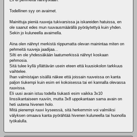
Todellinen syy on avaimet.
Mainittuja pieniä ruuveja tukivarsissa ja iskareiden hatuissa, en
ole saanut edes mun ruuvausmäärällä pyöräytettyä kuin yhden.
Sekin jo kuluneella avaimella.
Aina olen nähnyt merkistä riippumatta olevan mainintaa miten on
pehmeitä ruuveja jaadijaa...
Silti en ole yhdessäkään laatumerkissä nähnyt koskaan
pehmosia.
Sitä tulee kyllä yllättävän usein eteen että kuusiokolon tarkkuus
vaihtelee.
Ihan valmistajan sisällä näkee että joissain ruuveissa on kanta
paljon tiukempi kuin esim eri kokoisessa tai eri kannalla olevassa
ruuvissa.
Eli uusi avain istuu todella tiukasti esim vaikka 3x10
linssikantaiseen ruuviin, mutta 3x8 uppokantaan sama avain on
heti uutena hivenen holo.
Mitä pienempi ruuvi kyseessä, sitä herkemmin voi valmiiksi
välyksen omaava kanta pyörähtää hivenen kuluneella tai huonolla
työkalulla.