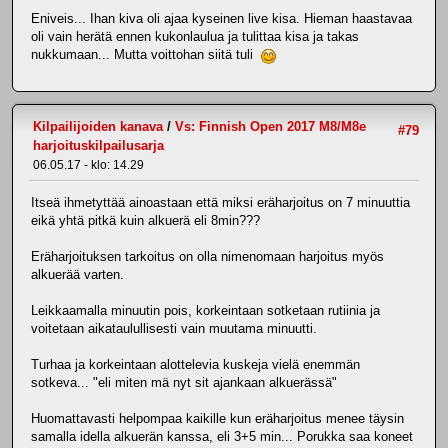
Eniveis... Ihan kiva oli ajaa kyseinen live kisa. Hieman haastavaa
oli vain herätä ennen kukonlaulua ja tulittaa kisa ja takas
nukkumaan... Mutta voittohan siitä tuli
Kilpailijoiden kanava
/
Vs: Finnish Open 2017 M8/M8e
#79
harjoituskilpailusarja
06.05.17 - klo: 14.29
Itseä ihmetyttää ainoastaan että miksi eräharjoitus on 7 minuuttia
eikä yhtä pitkä kuin alkuerä eli 8min???
Eräharjoituksen tarkoitus on olla nimenomaan harjoitus myös
alkuerää varten.
Leikkaamalla minuutin pois, korkeintaan sotketaan rutiinia ja
voitetaan aikataulullisesti vain muutama minuutti.
Turhaa ja korkeintaan alottelevia kuskeja vielä enemmän
sotkeva... "eli miten mä nyt sit ajankaan alkuerässä"
Huomattavasti helpompaa kaikille kun eräharjoitus menee täysin
samalla idella alkuerän kanssa, eli 3+5 min... Porukka saa koneet