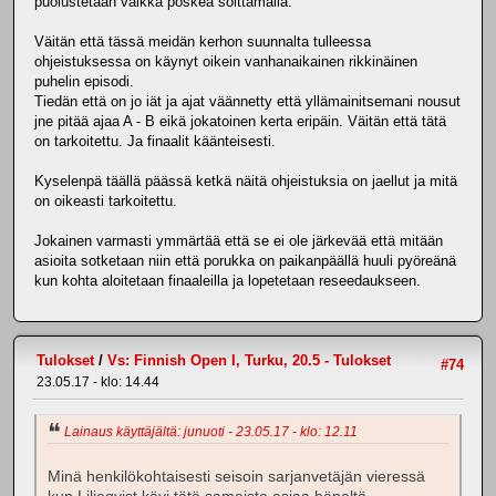
puolustetaan vaikka poskea soittamalla.
Väitän että tässä meidän kerhon suunnalta tulleessa
ohjeistuksessa on käynyt oikein vanhanaikainen rikkinäinen
puhelin episodi.
Tiedän että on jo iät ja ajat väännetty että yllämainitsemani nousut
jne pitää ajaa A - B eikä jokatoinen kerta eripäin. Väitän että tätä
on tarkoitettu. Ja finaalit käänteisesti.
Kyselenpä täällä päässä ketkä näitä ohjeistuksia on jaellut ja mitä
on oikeasti tarkoitettu.
Jokainen varmasti ymmärtää että se ei ole järkevää että mitään
asioita sotketaan niin että porukka on paikanpäällä huuli pyöreänä
kun kohta aloitetaan finaaleilla ja lopetetaan reseedaukseen.
Tulokset
/
Vs: Finnish Open I, Turku, 20.5 - Tulokset
#74
23.05.17 - klo: 14.44
Lainaus käyttäjältä: junuoti - 23.05.17 - klo: 12.11
Minä henkilökohtaisesti seisoin sarjanvetäjän vieressä