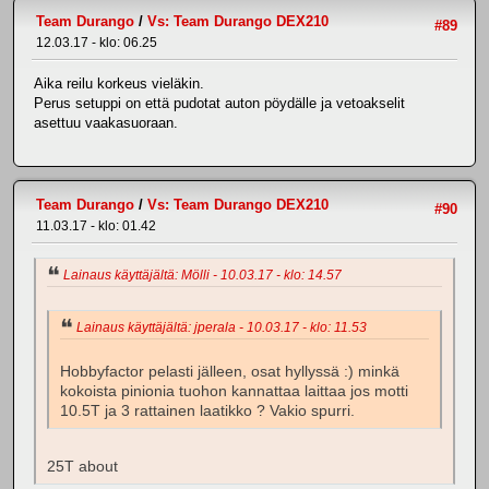
Team Durango
/
Vs: Team Durango DEX210
#89
12.03.17 - klo: 06.25
Aika reilu korkeus vieläkin.
Perus setuppi on että pudotat auton pöydälle ja vetoakselit
asettuu vaakasuoraan.
Team Durango
/
Vs: Team Durango DEX210
#90
11.03.17 - klo: 01.42
Lainaus käyttäjältä: Mölli - 10.03.17 - klo: 14.57
Lainaus käyttäjältä: jperala - 10.03.17 - klo: 11.53
Hobbyfactor pelasti jälleen, osat hyllyssä :) minkä
kokoista pinionia tuohon kannattaa laittaa jos motti
10.5T ja 3 rattainen laatikko ? Vakio spurri.
25T about