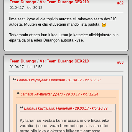
Team Durango
/
Vs: Team Durango DEX210
#82
01.04.17 - klo: 20.12
Ilmeisesti kyse ei ole topikin autosta eli takavetoisesta dex210
autosta. Muuten ei olis etuvetarin mahdollista pudota
Tarkemmin ottaen kun lukee juttua ja katselee allekirjoitusta niin
eipä taida olla edes Durangon autosta kyse.
Team Durango
/
Vs: Team Durango DEX210
#83
01.04.17 - klo: 12.58
Lainaus käyttäjältä: Flameball - 01.04.17 - klo: 09.30
Lainaus käyttäjältä: Ipperu - 29.03.17 - klo: 12.24
Lainaus käyttäjältä: Flameball - 29.03.17 - klo: 10.39
Kyllähän se kestää kun massaa ei ole liikaa eikä
vauhtia :) se on vaan hemmetin positiivista ettei
tartte olla joka ajokerran jälkeen tilaamassa