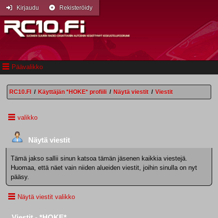
Kirjaudu
Rekisteröidy
Päävalikko
RC10.FI
/
Käyttäjän *HOKE* profiili
/
Näytä viestit
/
Viestit
valikko
Näytä viestit
Tämä jakso sallii sinun katsoa tämän jäsenen kaikkia viestejä.
Huomaa, että näet vain niiden alueiden viestit, joihin sinulla on nyt
pääsy.
Näytä viestit valikko
Viestit - *HOKE*