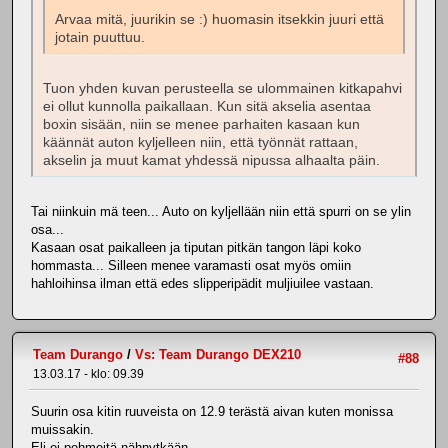
Arvaa mitä, juurikin se :) huomasin itsekkin juuri että
jotain puuttuu.
Tuon yhden kuvan perusteella se ulommainen kitkapahvi
ei ollut kunnolla paikallaan. Kun sitä akselia asentaa
boxin sisään, niin se menee parhaiten kasaan kun
käännät auton kyljelleen niin, että työnnät rattaan,
akselin ja muut kamat yhdessä nipussa alhaalta päin.
Tai niinkuin mä teen... Auto on kyljellään niin että spurri on se ylin
osa...
Kasaan osat paikalleen ja tiputan pitkän tangon läpi koko
hommasta... Silleen menee varamasti osat myös omiin
hahloihinsa ilman että edes slipperipädit muljiuilee vastaan.
Team Durango
/
Vs: Team Durango DEX210
#88
13.03.17 - klo: 09.39
Suurin osa kitin ruuveista on 12.9 terästä aivan kuten monissa
muissakin.
Eli ei pehmeitä nähnytkään.