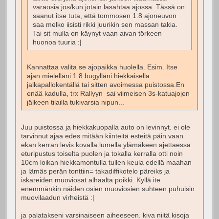
varaosia jos/kun jotain lasahtaa ajossa. Tässä on
saanut itse tuta, että tommosen 1:8 ajoneuvon
saa melko iisisti rikki juurikin sen massan takia.
Tai sit mulla on käynyt vaan aivan törkeen
huonoa tuuria :|
Kannattaa valita se ajopaikka huolella. Esim. Itse
ajan mielelläni 1:8 bugylläni hiekkaisella
jalkapallokentällä tai sitten avoimessa puistossa.En
enää kadulla, trx Rallyyn sai viimeisen 3s-katuajojen
jälkeen tilailla tukivarsia nipun...
Juu puistossa ja hiekkakuopalla auto on levinnyt. ei ole
tarvinnut ajaa edes mitään kiinteitä esteitä päin vaan
ekan kerran levis kovalla lumella ylämäkeen ajettaessa
eturipustus toiselta puolen ja tokalla kerralla otti noin
10cm loikan hiekkamontulla tullen keula edellä maahan
ja lämäs perän tonttiin= takadiffikotelo päreiks ja
iskareiden muoviosat alhaalta poikki. Kyllä ite
enemmänkin näiden osien muoviosien suhteen puhuisin
muovilaadun virheistä :|
ja palatakseni varsinaiseen aiheeseen. kiva niitä kisoja