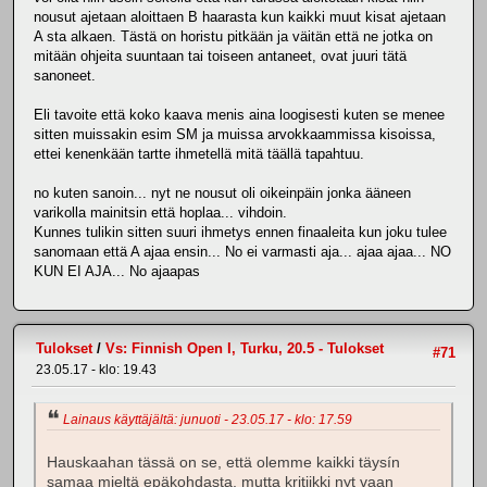
nousut ajetaan aloittaen B haarasta kun kaikki muut kisat ajetaan
A sta alkaen. Tästä on horistu pitkään ja väitän että ne jotka on
mitään ohjeita suuntaan tai toiseen antaneet, ovat juuri tätä
sanoneet.
Eli tavoite että koko kaava menis aina loogisesti kuten se menee
sitten muissakin esim SM ja muissa arvokkaammissa kisoissa,
ettei kenenkään tartte ihmetellä mitä täällä tapahtuu.
no kuten sanoin... nyt ne nousut oli oikeinpäin jonka ääneen
varikolla mainitsin että hoplaa... vihdoin.
Kunnes tulikin sitten suuri ihmetys ennen finaaleita kun joku tulee
sanomaan että A ajaa ensin... No ei varmasti aja... ajaa ajaa... NO
KUN EI AJA... No ajaapas
Tulokset
/
Vs: Finnish Open I, Turku, 20.5 - Tulokset
#71
23.05.17 - klo: 19.43
Lainaus käyttäjältä: junuoti - 23.05.17 - klo: 17.59
Hauskaahan tässä on se, että olemme kaikki täysín
samaa mieltä epäkohdasta, mutta kritiikki nyt vaan