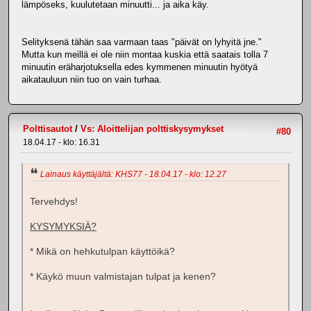
lämpöseks, kuulutetaan minuutti... ja aika käy.
Selityksenä tähän saa varmaan taas "päivät on lyhyitä jne."
Mutta kun meillä ei ole niin montaa kuskia että saatais tolla 7
minuutin eräharjotuksella edes kymmenen minuutin hyötyä
aikatauluun niin tuo on vain turhaa.
Polttisautot
/
Vs: Aloittelijan polttiskysymykset
#80
18.04.17 - klo: 16.31
Lainaus käyttäjältä: KHS77 - 18.04.17 - klo: 12.27
Tervehdys!
KYSYMYKSIÄ?
* Mikä on hehkutulpan käyttöikä?
* Käykö muun valmistajan tulpat ja kenen?