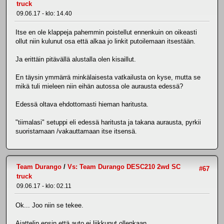
truck
09.06.17 - klo: 14.40
Itse en ole klappeja pahemmin poistellut ennenkuin on oikeasti
ollut niin kulunut osa että alkaa jo linkit putoilemaan itsestään.
Ja erittäin pitävällä alustalla olen kisaillut.
En täysin ymmärrä minkälaisesta vatkailusta on kyse, mutta se
mikä tuli mieleen niin eihän autossa ole aurausta edessä?
Edessä oltava ehdottomasti hieman haritusta.
"tiimalasi" setuppi eli edessä haritusta ja takana aurausta, pyrkii
suoristamaan /vakauttamaan itse itsensä.
Team Durango
/
Vs: Team Durango DESC210 2wd SC
#67
truck
09.06.17 - klo: 02.11
Ok... Joo niin se tekee.
Ajattelin ensin että auto ei liikkunut ollenkaan.