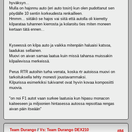
hyväksyn...
Mulla on hajonnu auto (eri auto tosin) kun olen pudottanut sen
pöydälle 10 sentin korkeudesta renkailleen.
Hmmm... siitäkö se hajos vai siitä että autolla oli kierretty
kilparataa tuhannen kierrosta ja kolaroitu ties miten moneen
kertaan tätä ennen...
Kyseessä on kilpa auto ja vaikka mitenpäin haluaisi katsoa,
laadukas sellainen.
Muovi on aivan samaa laatua kuin missä tahansa muissakin
kilpailevissa merkeissä.
Perus RTR autoihin turha verrata, koska rtr autoissa muovi on
tarkoituksella tehty monesti joustavammaksi.
Kilpurissa esimerkiksi tukivarret ovat hyvin kovaa komposiitti
muovia.
"on noi F1 autot vaan surkee laatusia kun hipasu monacon
kaiteeseen ja miljoonien hintasessa autossa repsottaa rengas
aivan päin itseään"
Team Durango
/
Vs: Team Durango DEX210
#84