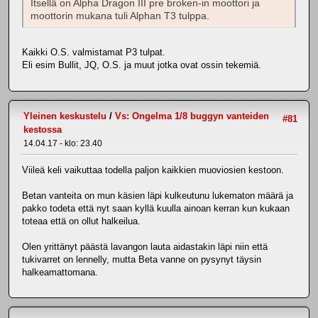
Itsellä on Alpha Dragon III pre broken-in moottori ja
moottorin mukana tuli Alphan T3 tulppa.
Kaikki O.S. valmistamat P3 tulpat.
Eli esim Bullit, JQ, O.S. ja muut jotka ovat ossin tekemiä.
Yleinen keskustelu
/
Vs: Ongelma 1/8 buggyn vanteiden
#81
kestossa
14.04.17 - klo: 23.40
Viileä keli vaikuttaa todella paljon kaikkien muoviosien kestoon.
Betan vanteita on mun käsien läpi kulkeutunu lukematon määrä ja
pakko todeta että nyt saan kyllä kuulla ainoan kerran kun kukaan
toteaa että on ollut halkeilua.
Olen yrittänyt päästä lavangon lauta aidastakin läpi niin että
tukivarret on lennelly, mutta Beta vanne on pysynyt täysin
halkeamattomana.