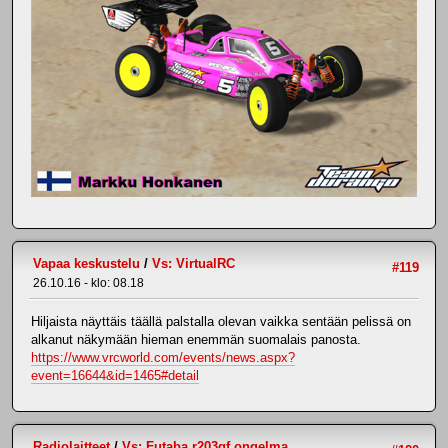
Vapaa keskustelu
/
Vs: VirtualRC
#119
26.10.16 - klo: 08.18
Hiljaista näyttäis täällä palstalla olevan vaikka sentään pelissä on
alkanut näkymään hieman enemmän suomalais panosta.
https://www.vrcworld.com/events/news.aspx?
event=16644&id=1465#detail
Radiolaitteet
/
Vs: Futaba r203gf ongelma