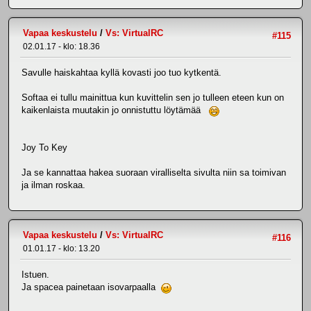
Vapaa keskustelu
/
Vs: VirtualRC
#115
02.01.17 - klo: 18.36
Savulle haiskahtaa kyllä kovasti joo tuo kytkentä.
Softaa ei tullu mainittua kun kuvittelin sen jo tulleen eteen kun on
kaikenlaista muutakin jo onnistuttu löytämää
Joy To Key
Ja se kannattaa hakea suoraan viralliselta sivulta niin sa toimivan
ja ilman roskaa.
Vapaa keskustelu
/
Vs: VirtualRC
#116
01.01.17 - klo: 13.20
Istuen.
Ja spacea painetaan isovarpaalla