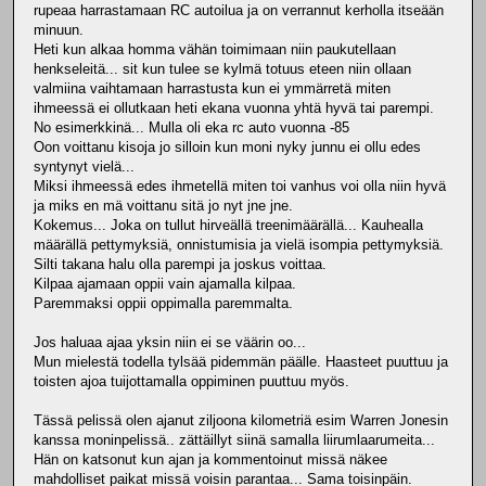
rupeaa harrastamaan RC autoilua ja on verrannut kerholla itseään
minuun.
Heti kun alkaa homma vähän toimimaan niin paukutellaan
henkseleitä... sit kun tulee se kylmä totuus eteen niin ollaan
valmiina vaihtamaan harrastusta kun ei ymmärretä miten
ihmeessä ei ollutkaan heti ekana vuonna yhtä hyvä tai parempi.
No esimerkkinä... Mulla oli eka rc auto vuonna -85
Oon voittanu kisoja jo silloin kun moni nyky junnu ei ollu edes
syntynyt vielä...
Miksi ihmeessä edes ihmetellä miten toi vanhus voi olla niin hyvä
ja miks en mä voittanu sitä jo nyt jne jne.
Kokemus... Joka on tullut hirveällä treenimäärällä... Kauhealla
määrällä pettymyksiä, onnistumisia ja vielä isompia pettymyksiä.
Silti takana halu olla parempi ja joskus voittaa.
Kilpaa ajamaan oppii vain ajamalla kilpaa.
Paremmaksi oppii oppimalla paremmalta.
Jos haluaa ajaa yksin niin ei se väärin oo...
Mun mielestä todella tylsää pidemmän päälle. Haasteet puuttuu ja
toisten ajoa tuijottamalla oppiminen puuttuu myös.
Tässä pelissä olen ajanut ziljoona kilometriä esim Warren Jonesin
kanssa moninpelissä.. zättäillyt siinä samalla liirumlaarumeita...
Hän on katsonut kun ajan ja kommentoinut missä näkee
mahdolliset paikat missä voisin parantaa... Sama toisinpäin.