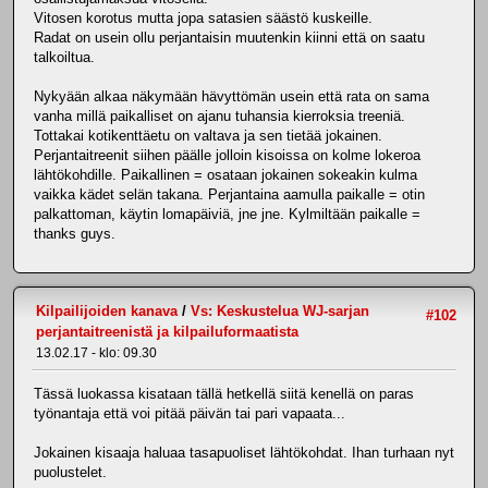
Vitosen korotus mutta jopa satasien säästö kuskeille.
Radat on usein ollu perjantaisin muutenkin kiinni että on saatu
talkoiltua.
Nykyään alkaa näkymään hävyttömän usein että rata on sama
vanha millä paikalliset on ajanu tuhansia kierroksia treeniä.
Tottakai kotikenttäetu on valtava ja sen tietää jokainen.
Perjantaitreenit siihen päälle jolloin kisoissa on kolme lokeroa
lähtökohdille. Paikallinen = osataan jokainen sokeakin kulma
vaikka kädet selän takana. Perjantaina aamulla paikalle = otin
palkattoman, käytin lomapäiviä, jne jne. Kylmiltään paikalle =
thanks guys.
Kilpailijoiden kanava
/
Vs: Keskustelua WJ-sarjan
#102
perjantaitreenistä ja kilpailuformaatista
13.02.17 - klo: 09.30
Tässä luokassa kisataan tällä hetkellä siitä kenellä on paras
työnantaja että voi pitää päivän tai pari vapaata...
Jokainen kisaaja haluaa tasapuoliset lähtökohdat. Ihan turhaan nyt
puolustelet.