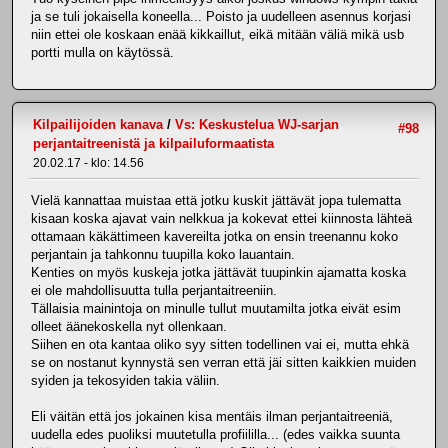
ja se tuli jokaisella koneella... Poisto ja uudelleen asennus korjasi
niin ettei ole koskaan enää kikkaillut, eikä mitään väliä mikä usb
portti mulla on käytössä.
Kilpailijoiden kanava
/
Vs: Keskustelua WJ-sarjan
#98
perjantaitreenistä ja kilpailuformaatista
20.02.17 - klo: 14.56
Vielä kannattaa muistaa että jotku kuskit jättävät jopa tulematta
kisaan koska ajavat vain nelkkua ja kokevat ettei kiinnosta lähteä
ottamaan käkättimeen kavereilta jotka on ensin treenannu koko
perjantain ja tahkonnu tuupilla koko lauantain.
Kenties on myös kuskeja jotka jättävät tuupinkin ajamatta koska
ei ole mahdollisuutta tulla perjantaitreeniin.
Tällaisia mainintoja on minulle tullut muutamilta jotka eivät esim
olleet äänekoskella nyt ollenkaan.
Siihen en ota kantaa oliko syy sitten todellinen vai ei, mutta ehkä
se on nostanut kynnystä sen verran että jäi sitten kaikkien muiden
syiden ja tekosyiden takia väliin.
Eli väitän että jos jokainen kisa mentäis ilman perjantaitreeniä,
uudella edes puoliksi muutetulla profiililla... (edes vaikka suunta