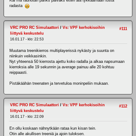
Kai mä rauhotan pariks päiväks etten ala tykkäämään tosta
radasta
VRC PRO RC Simulaattori
/
Vs: VPF kerhokisoihin
#111
liittyvä keskustelu
16.01.17 - klo: 22.53
Muutama treenikierros multiplayerissä nykästy ja suunta on
niinkuin veikkasinkin.
Nyt yhteensä 50 kierrosta ajettu koko radalla ja alkaa napsumaan
kierroksia alle 19 sekunnin ja average painuu alle 20 kohtuu
reippaasti.
Pistäkäähän treenaten ja tervetuloa moninpeliin mukaan.
VRC PRO RC Simulaattori
/
Vs: VPF kerhokisoihin
#112
liittyvä keskustelu
16.01.17 - klo: 22.09
En ollu koskaan nähnytkään rataa kun kisan tein.
Otin alle akullisen treeniä ja ajoin tuloksen.