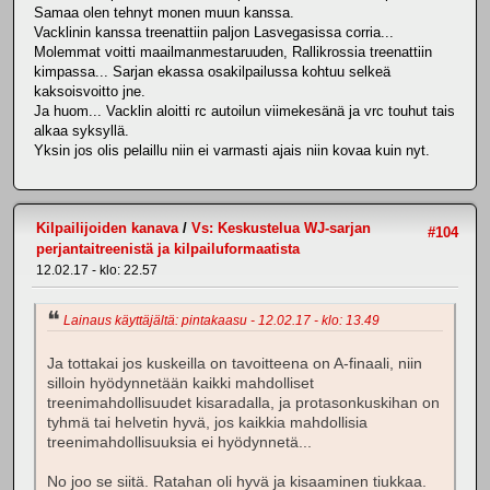
Samaa olen tehnyt monen muun kanssa.
Vacklinin kanssa treenattiin paljon Lasvegasissa corria...
Molemmat voitti maailmanmestaruuden, Rallikrossia treenattiin
kimpassa... Sarjan ekassa osakilpailussa kohtuu selkeä
kaksoisvoitto jne.
Ja huom... Vacklin aloitti rc autoilun viimekesänä ja vrc touhut tais
alkaa syksyllä.
Yksin jos olis pelaillu niin ei varmasti ajais niin kovaa kuin nyt.
Kilpailijoiden kanava
/
Vs: Keskustelua WJ-sarjan
#104
perjantaitreenistä ja kilpailuformaatista
12.02.17 - klo: 22.57
Lainaus käyttäjältä: pintakaasu - 12.02.17 - klo: 13.49
Ja tottakai jos kuskeilla on tavoitteena on A-finaali, niin
silloin hyödynnetään kaikki mahdolliset
treenimahdollisuudet kisaradalla, ja protasonkuskihan on
tyhmä tai helvetin hyvä, jos kaikkia mahdollisia
treenimahdollisuuksia ei hyödynnetä...
No joo se siitä. Ratahan oli hyvä ja kisaaminen tiukkaa.