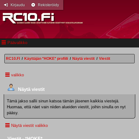
Kirjaudu
Rekisteröidy
Päävalikko
RC10.FI
/
Käyttäjän *HOKE* profiili
/
Näytä viestit
/
Viestit
valikko
Näytä viestit
Tämä jakso sallii sinun katsoa tämän jäsenen kaikkia viestejä.
Huomaa, että näet vain niiden alueiden viestit, joihin sinulla on nyt
pääsy.
Näytä viestit valikko
Viestit - *HOKE*