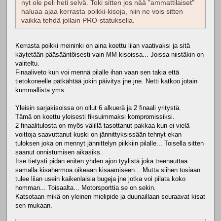
nyt ole peli heti selvä. Toki sitten jos nää "ammattilaiset"
haluaa ajaa kerrasta poikki-kisoja, niin ne vois sitten
vaikka tehdä jollain PRO-statuksella.
Kerrasta poikki meininki on aina koettu liian vaativaksi ja sitä
käytetään pääsääntöisesti vain MM kisoissa... Joissa niistäkin on
valiteltu.
Finaaliveto kun voi mennä pilalle ihan vaan sen takia että
tietokoneelle pätkähtää jokin päivitys jne jne. Netti katkoo jotain
kummallista yms.
Yleisin sarjakisoissa on ollut 6 alkuerä ja 2 finaali yritystä.
Tämä on koettu yleisesti fiksuimmaksi kompromissiksi.
2 finaalitulosta on myös välillä tasottanut pakkaa kun ei vielä
voittoja saavuttanut kuski on jännittyksissään tehnyt ekan
tuloksen joka on mennyt jännittelyn piikkiin pilalle... Toisella sitten
saanut onnistumisen aikasiks.
Itse tietysti pidän eniten yhden ajon tyylistä joka treenauttaa
samalla kisahermoa oikeaan kisaamiseen... Mutta siihen tosiaan
tulee liian usein kaikenlaisia bugeja jne jotka voi pilata koko
homman... Toisaalta... Motorsporttia se on sekin.
Katsotaan mikä on yleinen mielipide ja duunaillaan seuraavat kisat
sen mukaan.