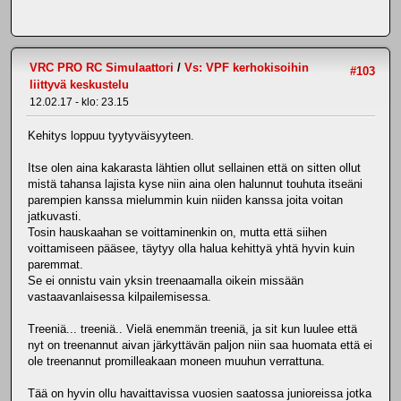
VRC PRO RC Simulaattori
/
Vs: VPF kerhokisoihin
#103
liittyvä keskustelu
12.02.17 - klo: 23.15
Kehitys loppuu tyytyväisyyteen.
Itse olen aina kakarasta lähtien ollut sellainen että on sitten ollut
mistä tahansa lajista kyse niin aina olen halunnut touhuta itseäni
parempien kanssa mielummin kuin niiden kanssa joita voitan
jatkuvasti.
Tosin hauskaahan se voittaminenkin on, mutta että siihen
voittamiseen pääsee, täytyy olla halua kehittyä yhtä hyvin kuin
paremmat.
Se ei onnistu vain yksin treenaamalla oikein missään
vastaavanlaisessa kilpailemisessa.
Treeniä... treeniä.. Vielä enemmän treeniä, ja sit kun luulee että
nyt on treenannut aivan järkyttävän paljon niin saa huomata että ei
ole treenannut promilleakaan moneen muuhun verrattuna.
Tää on hyvin ollu havaittavissa vuosien saatossa junioreissa jotka