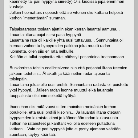
käännetty tai pari hyppyriä siirretty) Olis kisoissa jopa enemmän
kuskeja.
Jolloin huomattais nopeesti että se vitonen olis kattanu helposti
kerhon "menettämän" summan.
Taipalsaaressa tosiaan ajettiin ekan kerran lauantai aamuna...
Lauantai iltana pojat siirsi paria hyppyriä.
Lauantaina rata oli kaikille yhtä uusi tuttavuus... Sunnuntaina oli
hieman vaihdettu hyppyreiden paikkaa joka muutti radan
luonnetta, ollen siis eri rata nelkuille.
Keltään ei tullut napinoita ettei päässyt perjantaina treenaamaan.
Bunkkerissa tehtiin edellistalvena niin että perjantai iltana treenien
jälkeen todettiin... Ähäkutti ja käännettiin radan ajosunta
toisinpäin.
Lauantaina jokaiselle uusi profiili. Sunnuntaina radasta oli poistettu
yksi hyppyri... Jälleen radan luonne muuttui eikä lauantain
tuuppailusta ollut niin selkeää hyötyä.
Ihannehan olis mitä vuosi sitten mainitsin meidänkin kerhon
porukoille, että uusi profiili kisoihin... Ja lauantai iltana otetaan
hyppyreiden kulmista kiinni ja käännetään radan kulkusuunta.
Tällöin ne rataesteet ja kanttarit voi olla edelleen pultattuna
lattiaan... Vain ne pari hyppyriä joita ei pysty ajamaan väärään
suuntaan, täytyy kääntää.