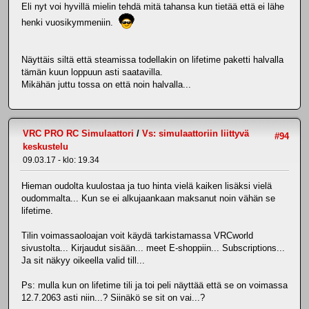
Eli nyt voi hyvillä mielin tehdä mitä tahansa kun tietää että ei lähe
henki vuosikymmeniin.
Näyttäis siltä että steamissa todellakin on lifetime paketti halvalla
tämän kuun loppuun asti saatavilla.
Mikähän juttu tossa on että noin halvalla...
VRC PRO RC Simulaattori
/
Vs: simulaattoriin liittyvä
#94
keskustelu
09.03.17 - klo: 19.34
Hieman oudolta kuulostaa ja tuo hinta vielä kaiken lisäksi vielä
oudommalta... Kun se ei alkujaankaan maksanut noin vähän se
lifetime.
Tilin voimassaoloajan voit käydä tarkistamassa VRCworld
sivustolta... Kirjaudut sisään... meet E-shoppiin... Subscriptions...
Ja sit näkyy oikeella valid till...
Ps: mulla kun on lifetime tili ja toi peli näyttää että se on voimassa
12.7.2063 asti niin...? Siinäkö se sit on vai...?