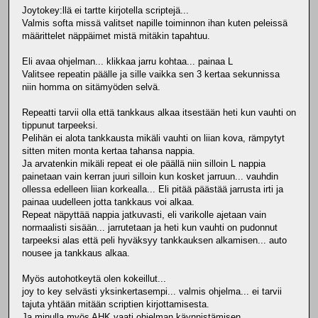
Joytokey:llä ei tartte kirjotella scriptejä...
Valmis softa missä valitset napille toiminnon ihan kuten peleissä
määrittelet näppäimet mistä mitäkin tapahtuu.
Eli avaa ohjelman... klikkaa jarru kohtaa... painaa L
Valitsee repeatin päälle ja sille vaikka sen 3 kertaa sekunnissa
niin homma on sitämyöden selvä.
Repeatti tarvii olla että tankkaus alkaa itsestään heti kun vauhti on
tippunut tarpeeksi.
Pelihän ei alota tankkausta mikäli vauhti on liian kova, rämpytyt
sitten miten monta kertaa tahansa nappia.
Ja arvatenkin mikäli repeat ei ole päällä niin silloin L nappia
painetaan vain kerran juuri silloin kun kosket jarruun... vauhdin
ollessa edelleen liian korkealla... Eli pitää päästää jarrusta irti ja
painaa uudelleen jotta tankkaus voi alkaa.
Repeat näpyttää nappia jatkuvasti, eli varikolle ajetaan vain
normaalisti sisään... jarrutetaan ja heti kun vauhti on pudonnut
tarpeeksi alas että peli hyväksyy tankkauksen alkamisen... auto
nousee ja tankkaus alkaa.
Myös autohotkeytä olen kokeillut...
joy to key selvästi yksinkertasempi... valmis ohjelma... ei tarvii
tajuta yhtään mitään scriptien kirjottamisesta.
Ja minulla myös AHK vaati ohjelman käynnistämisen