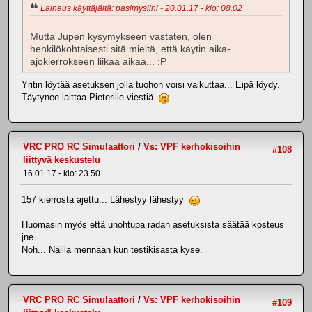
Lainaus käyttäjältä: pasimysiini - 20.01.17 - klo: 08.02
Mutta Jupen kysymykseen vastaten, olen
henkilökohtaisesti sitä mieltä, että käytin aika-
ajokierrokseen liikaa aikaa... :P
Yritin löytää asetuksen jolla tuohon voisi vaikuttaa... Eipä löydy.
Täytynee laittaa Pieterille viestiä
VRC PRO RC Simulaattori
/
Vs: VPF kerhokisoihin
#108
liittyvä keskustelu
16.01.17 - klo: 23.50
157 kierrosta ajettu... Lähestyy lähestyy
Huomasin myös että unohtupa radan asetuksista säätää kosteus
jne.
Noh... Näillä mennään kun testikisasta kyse.
VRC PRO RC Simulaattori
/
Vs: VPF kerhokisoihin
#109