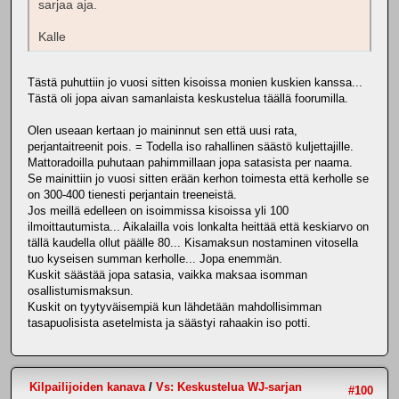
sarjaa aja.
Kalle
Tästä puhuttiin jo vuosi sitten kisoissa monien kuskien kanssa...
Tästä oli jopa aivan samanlaista keskustelua täällä foorumilla.
Olen useaan kertaan jo maininnut sen että uusi rata,
perjantaitreenit pois. = Todella iso rahallinen säästö kuljettajille.
Mattoradoilla puhutaan pahimmillaan jopa satasista per naama.
Se mainittiin jo vuosi sitten erään kerhon toimesta että kerholle se
on 300-400 tienesti perjantain treeneistä.
Jos meillä edelleen on isoimmissa kisoissa yli 100
ilmoittautumista... Aikalailla vois lonkalta heittää että keskiarvo on
tällä kaudella ollut päälle 80... Kisamaksun nostaminen vitosella
tuo kyseisen summan kerholle... Jopa enemmän.
Kuskit säästää jopa satasia, vaikka maksaa isomman
osallistumismaksun.
Kuskit on tyytyväisempiä kun lähdetään mahdollisimman
tasapuolisista asetelmista ja säästyi rahaakin iso potti.
Kilpailijoiden kanava
/
Vs: Keskustelua WJ-sarjan
#100