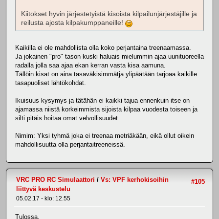
Kiitokset hyvin järjestetyistä kisoista kilpailunjärjestäjille ja
reilusta ajosta kilpakumppaneille!
Kaikilla ei ole mahdollista olla koko perjantaina treenaamassa.
Ja jokainen "pro" tason kuski haluais mielummin ajaa uunituoreella
radalla jolla saa ajaa ekan kerran vasta kisa aamuna.
Tällöin kisat on aina tasaväkisimmätja ylipäätään tarjoaa kaikille
tasapuoliset lähtökohdat.
Ikuisuus kysymys ja tätähän ei kaikki tajua ennenkuin itse on
ajamassa niistä korkeimmista sijoista kilpaa vuodesta toiseen ja
silti pitäis hoitaa omat velvollisuudet.
Nimim: Yksi tyhmä joka ei treenaa metriäkään, eikä ollut oikein
mahdollisuutta olla perjantaitreeneissä.
VRC PRO RC Simulaattori
/
Vs: VPF kerhokisoihin
#105
liittyvä keskustelu
05.02.17 - klo: 12.55
Tulossa.