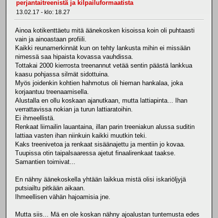
perjantaitreenistä ja kilpailuformaatista
13.02.17 - klo: 18.27
Ainoa kotikenttäetu mitä äänekosken kisoissa koin oli puhtaasti
vain ja ainoastaan profiili.
Kaikki reunamerkinnät kun on tehty lankusta mihin ei missään
nimessä saa hipaista kovassa vauhdissa.
Tottakai 2000 kierrosta treenannut vetää sentin päästä lankkua
kaasu pohjassa silmät sidottuina.
Myös joidenkin kohtien hahmotus oli hieman hankalaa, joka
korjaantuu treenaamisella.
Alustalla en ollu koskaan ajanutkaan, mutta lattiapinta... Ihan
verrattavissa nokian ja turun lattiaratoihin.
Ei ihmeellistä.
Renkaat liimailin lauantaina, illan parin treeniakun alussa suditin
lattiaa vasten ihan niinkuin kaikki muutkin teki.
Kaks treenivetoa ja renkaat sisäänajettu ja mentiin jo kovaa.
Tuupissa otin taipalsaaressa ajetut finaalirenkaat taakse.
Samantien toimivat...
En nähny äänekoskella yhtään laikkua mistä olisi iskariöljyjä
putsiailtu pitkään aikaan.
Ihmeellisen vähän hajoamisia jne.
Mutta siis... Mä en ole koskan nähny ajoalustan tuntemusta edes