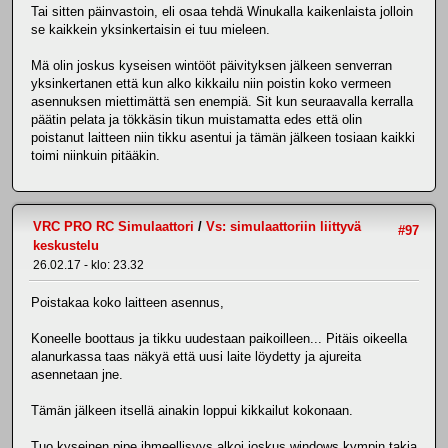
Tai sitten päinvastoin, eli osaa tehdä Winukalla kaikenlaista jolloin
se kaikkein yksinkertaisin ei tuu mieleen.
Mä olin joskus kyseisen wintööt päivityksen jälkeen senverran
yksinkertanen että kun alko kikkailu niin poistin koko vermeen
asennuksen miettimättä sen enempiä. Sit kun seuraavalla kerralla
päätin pelata ja tökkäsin tikun muistamatta edes että olin
poistanut laitteen niin tikku asentui ja tämän jälkeen tosiaan kaikki
toimi niinkuin pitääkin.
VRC PRO RC Simulaattori
/
Vs: simulaattoriin liittyvä
#97
keskustelu
26.02.17 - klo: 23.32
Poistakaa koko laitteen asennus,
Koneelle boottaus ja tikku uudestaan paikoilleen... Pitäis oikeella
alanurkassa taas näkyä että uusi laite löydetty ja ajureita
asennetaan jne.
Tämän jälkeen itsellä ainakin loppui kikkailut kokonaan.
Tuo kyseinen pipe ihmeellisyys alkoi joskus windows kympin takia