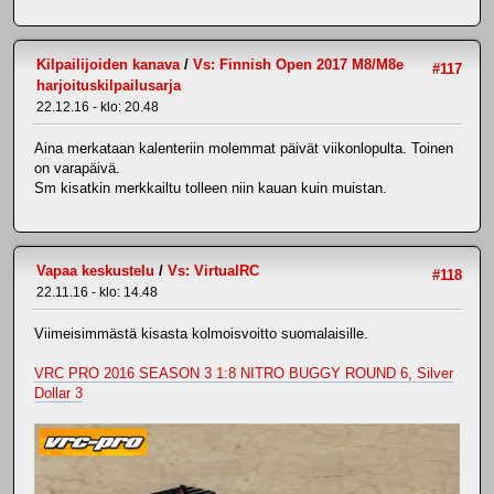
Kilpailijoiden kanava
/
Vs: Finnish Open 2017 M8/M8e
#117
harjoituskilpailusarja
22.12.16 - klo: 20.48
Aina merkataan kalenteriin molemmat päivät viikonlopulta. Toinen
on varapäivä.
Sm kisatkin merkkailtu tolleen niin kauan kuin muistan.
Vapaa keskustelu
/
Vs: VirtualRC
#118
22.11.16 - klo: 14.48
Viimeisimmästä kisasta kolmoisvoitto suomalaisille.
VRC PRO 2016 SEASON 3 1:8 NITRO BUGGY ROUND 6, Silver
Dollar 3