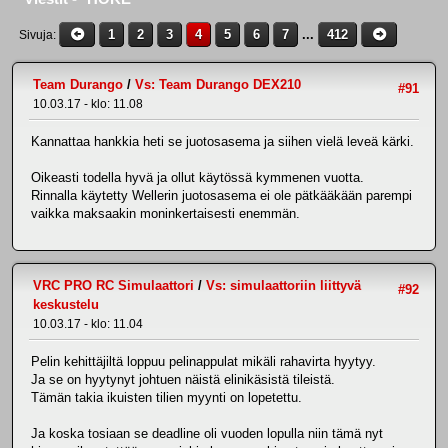
1
2
3
4
5
6
7
...
412
Sivuja
Team Durango
/
Vs: Team Durango DEX210
#91
10.03.17 - klo: 11.08
Kannattaa hankkia heti se juotosasema ja siihen vielä leveä kärki.
Oikeasti todella hyvä ja ollut käytössä kymmenen vuotta.
Rinnalla käytetty Wellerin juotosasema ei ole pätkääkään parempi
vaikka maksaakin moninkertaisesti enemmän.
VRC PRO RC Simulaattori
/
Vs: simulaattoriin liittyvä
#92
keskustelu
10.03.17 - klo: 11.04
Pelin kehittäjiltä loppuu pelinappulat mikäli rahavirta hyytyy.
Ja se on hyytynyt johtuen näistä elinikäsistä tileistä.
Tämän takia ikuisten tilien myynti on lopetettu.
Ja koska tosiaan se deadline oli vuoden lopulla niin tämä nyt