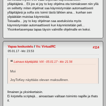
ylläpitäjänä... Eli jos ei joy to key ohjelma ota toimiakseen niin yllä
on selitetty miten ohjelmat saa käynnistymään automaattisesti
ylläpitäjänä ja softa siis toimii tästä lähtien aina... kunhan sen
ylipäätään muistaa käynnistää.
Toisaalta... joy to key ohjelman saa asetuksista myös
käynnistymään automaattisesti kun käynnistetään peli...
Yksinkertasempaa tapaa täysin valmiille ohjelmalle en keksi.
Vapaa keskustelu
/
Vs: VirtualRC
#114
05.01.17 - klo: 23.53
Lainaus käyttäjältä: ViX - 05.01.17 - klo: 21.56
Moi
JoyToKey näyttääs olevan maksullinen.
Ilmainen ja yksinkertaisin.
Ei kirjotella scriptejä... ainoastaan valitaan toiminto napille ja thats
it.