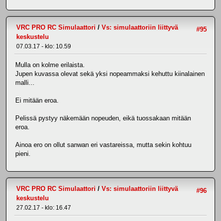
VRC PRO RC Simulaattori
/
Vs: simulaattoriin liittyvä
#95
keskustelu
07.03.17 - klo: 10.59
Mulla on kolme erilaista.
Jupen kuvassa olevat sekä yksi nopeammaksi kehuttu kiinalainen
malli...
Ei mitään eroa.
Pelissä pystyy näkemään nopeuden, eikä tuossakaan mitään
eroa.
Ainoa ero on ollut sanwan eri vastareissa, mutta sekin kohtuu
pieni.
VRC PRO RC Simulaattori
/
Vs: simulaattoriin liittyvä
#96
keskustelu
27.02.17 - klo: 16.47