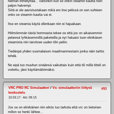
hieman ihmetyttää... varsinkin kun se onkin steamin kautta noin
paljon halvempi.
Siitä ei ole aavistustakaan mikä ero itse pelissä on sen suhteen
onko se steamin kautta vai ei.
Itse en steamia käytä ollenkaan niin ei hajuakaan.
Hölmöimmän tästä hommasta tekee se että jos on aikaisemmin
pelannut lyhkäsemmillä paketeilla ja nyt haluaisi tuon elinikäsen
steamista niin tarvitsee uuden tilin peliin.
Tiedänpä yhden suomalaisen maailmanmestarin jonka näin tarttis
tehdä.
No eipä tuo muuhun sinäänsä vaikuttais kuin että tili millä titteli on
voitettu, jäisi käyttämättömäksi.
VRC PRO RC Simulaattori
/
Vs: simulaattoriin liittyvä
#93
keskustelu
10.03.17 - klo: 09.15
Jos se on elinikäinen niin eikös tuo tarkota että vrc on tietoinen
millon se henki lähtee...