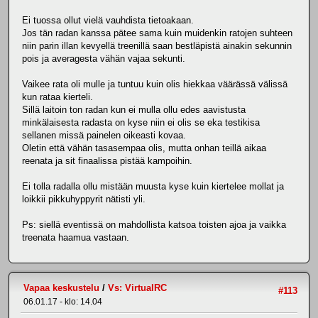
Ei tuossa ollut vielä vauhdista tietoakaan.
Jos tän radan kanssa pätee sama kuin muidenkin ratojen suhteen
niin parin illan kevyellä treenillä saan bestläpistä ainakin sekunnin
pois ja averagesta vähän vajaa sekunti.
Vaikee rata oli mulle ja tuntuu kuin olis hiekkaa väärässä välissä
kun rataa kierteli.
Sillä laitoin ton radan kun ei mulla ollu edes aavistusta
minkälaisesta radasta on kyse niin ei olis se eka testikisa
sellanen missä painelen oikeasti kovaa.
Oletin että vähän tasasempaa olis, mutta onhan teillä aikaa
reenata ja sit finaalissa pistää kampoihin.
Ei tolla radalla ollu mistään muusta kyse kuin kiertelee mollat ja
loikkii pikkuhyppyrit nätisti yli.
Ps: siellä eventissä on mahdollista katsoa toisten ajoa ja vaikka
treenata haamua vastaan.
Vapaa keskustelu
/
Vs: VirtualRC
#113
06.01.17 - klo: 14.04