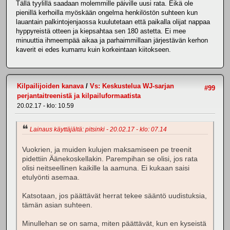
Tällä tyylillä saadaan molemmille päiville uusi rata. Eikä ole
pienillä kerhoilla myöskään ongelma henkilöstön suhteen kun
lauantain palkintojenjaossa kuulutetaan että paikalla olijat nappaa
hyppyreistä otteen ja kiepsahtaa sen 180 astetta. Ei mee
minuuttia ihmeempää aikaa ja parhaimmillaan järjestävän kerhon
kaverit ei edes kumarru kuin korkeintaan kiitokseen.
Kilpailijoiden kanava
/
Vs: Keskustelua WJ-sarjan
#99
perjantaitreenistä ja kilpailuformaatista
20.02.17 - klo: 10.59
Lainaus käyttäjältä: pitsinki - 20.02.17 - klo: 07.14
Vuokrien, ja muiden kulujen maksamiseen pe treenit
pidettiin Äänekoskellakin. Parempihan se olisi, jos rata
olisi neitseellinen kaikille la aamuna. Ei kukaan saisi
etulyönti asemaa.
Katsotaan, jos päättävät herrat tekee sääntö uudistuksia,
tämän asian suhteen.
Minullehan se on sama, miten päättävät, kun en kyseistä