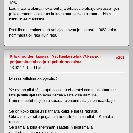
10%
Eos matolla elämäni eka kerta ja tokassa eräharjotuksessa ajoin
jo kovemman läpin kuin kukaan muu päivän aikana.... Noin
niinkuin esimerkkinä.
Profiilin tunteminen että voi ajaa kovaa ja tarkasti... 90% koko
hommasta oli rata kuin rata.
Kilpailijoiden kanava
/
Vs: Keskustelua WJ-sarjan
#101
perjantaitreenistä ja kilpailuformaatista
13.02.17 - klo: 11.59
Missäs tällaista on kyselty?
Se nyt on ollut iät ja ajat tiedossa että mielummin halutaan uusi
rata ja sillä ajetaan ekaa kertaa vasta kisa aamuna.
Ennen muutettiin jopa ulkoradat pienemmällä jäsenmäärillä jne.
Se on koko kilpailun kannalta kaikille paras ratkaisu.
Oikea selitys sille perjantain treenille on aina ollut... Kerholle
rahaa.
Se sama ja jopa enemmän saataisiin nostamalla
osallistujamaksua vitosella.