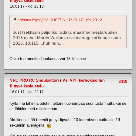
liittyvä keskustelu
16.01.17 - klo: 23.18
Lainaus käyttäjältä: JUPEHU - 16.01.17 - klo: 23.12
Just tsekkasin paljonko radalla maailmanmestaruuden
2015 ajanut Martin Wollanka sai averageksi finaalissaan
2015, 18.115....huh huh....
Onko tuo modified luokassa vai 13.5T spec
VRC PRO RC Simulaattori
/
Vs: VPF kerhokisoihin
#110
liittyvä keskustelu
16.01.17 - klo: 23.17
Kyllä mä lähinnä odotin iteltäni huonompaa suoritusta mutta kai se
sit lähtikin heti rullailemaan.
Akullinen lisää treeniä ja nyt lipsahti 10 kierroksen putki alle 19
sekunnin averagella