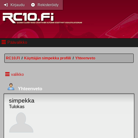
Kirjaudu
Rekisteröidy
Päävalikko
RC10.FI
/
Käyttäjän simpekka profiili
/
Yhteenveto
valikko
Yhteenveto
simpekka
Tulokas