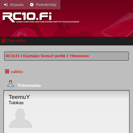
Kirjaudu
Rekisteröidy
Päävalikko
RC10.FI
/
Käyttäjän TeemuY profiili
/
Yhteenveto
valikko
Yhteenveto
TeemuY
Tulokas