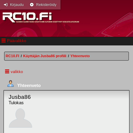
Kirjaudu
Rekisteröidy
Päävalikko
RC10.FI
/
Käyttäjän Jusba86 profiili
/
Yhteenveto
valikko
Yhteenveto
Jusba86
Tulokas