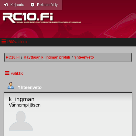
Kirjaudu
Rekisteröidy
Päävalikko
RC10.FI
/
Käyttäjän k_ingman profiili
/
Yhteenveto
valikko
Yhteenveto
k_ingman
Vanhempi jäsen