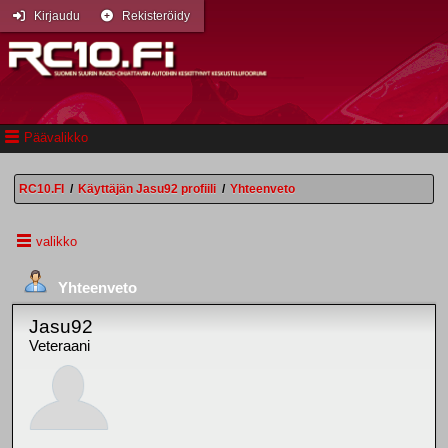
Kirjaudu
Rekisteröidy
Päävalikko
RC10.FI
/
Käyttäjän Jasu92 profiili
/
Yhteenveto
valikko
Yhteenveto
Jasu92
Veteraani