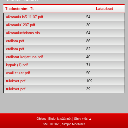
Tiedostonimi
Lataukset
aikataulu ls5 11.07.pdf
54
aikataulu1207.pdf
30
aikatauluehdotus.xls
64
erälista.pdf
86
erälista.pdf
82
erälistat korjattuna.pdf
40
kypak (1).pdf
71
osallistujat.pdf
50
tulokset.pdf
109
tulokset.pdf
39
|
|
Ohjeet
Ehdot ja säännöt
Siirry ylös ▲
,
SMF © 2023
Simple Machines