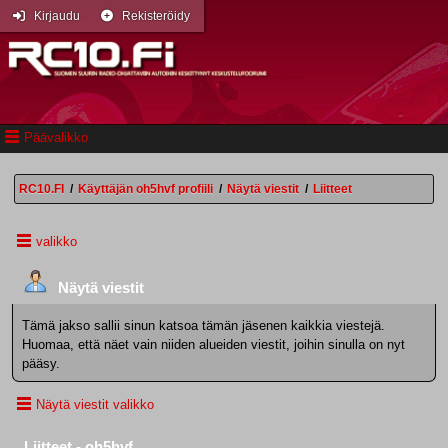
Kirjaudu
Rekisteröidy
Päävalikko
RC10.FI
/
Käyttäjän oh5hvf profiili
/
Näytä viestit
/
Liitteet
valikko
Näytä viestit
Tämä jakso sallii sinun katsoa tämän jäsenen kaikkia viestejä.
Huomaa, että näet vain niiden alueiden viestit, joihin sinulla on nyt
pääsy.
Näytä viestit valikko
Liitteet - oh5hvf