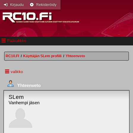
Kirjaudu
Rekisteröidy
Päävalikko
RC10.FI
/
Käyttäjän SLem profiili
/
Yhteenveto
valikko
Yhteenveto
SLem
Vanhempi jäsen