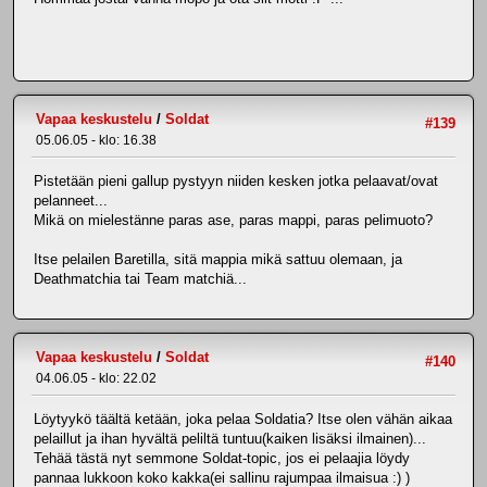
Vapaa keskustelu
/
Soldat
#139
05.06.05 - klo: 16.38
Pistetään pieni gallup pystyyn niiden kesken jotka pelaavat/ovat
pelanneet...
Mikä on mielestänne paras ase, paras mappi, paras pelimuoto?
Itse pelailen Baretilla, sitä mappia mikä sattuu olemaan, ja
Deathmatchia tai Team matchiä...
Vapaa keskustelu
/
Soldat
#140
04.06.05 - klo: 22.02
Löytyykö täältä ketään, joka pelaa Soldatia? Itse olen vähän aikaa
pelaillut ja ihan hyvältä peliltä tuntuu(kaiken lisäksi ilmainen)...
Tehää tästä nyt semmone Soldat-topic, jos ei pelaajia löydy
pannaa lukkoon koko kakka(ei sallinu rajumpaa ilmaisua :) )