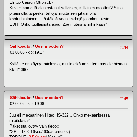
Eli tuo Carson Mtronick?
Kuvitellaan että olen ostanut sellaisen, millainen moottori? Siinä
pitäisi olla tarpeeksi tehoja, mutta sen pitäisi olla
kohtuuhintainen... Pistäkää vaan linkkejä ja kokemuksia...
EDIT: Onko tuollaisista about 25e moteista mihinkään?
Sähköautot
/
Uusi moottori?
#144
02.06.05 - klo: 19.17
Kyllä se on käynyt mielessä, mutta eikö ne sitten taas ole hieman
kalliimpia?
Sähköautot
/
Uusi moottori?
#145
02.06.05 - klo: 19.00
Juu eli mekaaninen Hitec HS-322... Onko mekaanisessa
rajoituksia?
Paketista löytyy vain tiedot:
"SPEED: 0.16sec/ 60(astemerkki)