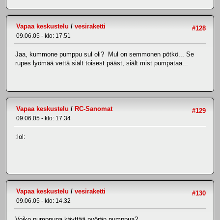
Vapaa keskustelu
/
vesiraketti
#128
09.06.05 - klo: 17.51
Jaa, kummone pumppu sul oli? Mul on semmonen pötkö... Se
rupes lyömää vettä siält toisest pääst, siält mist pumpataa...
Vapaa keskustelu
/
RC-Sanomat
#129
09.06.05 - klo: 17.34
:lol:
Vapaa keskustelu
/
vesiraketti
#130
09.06.05 - klo: 14.32
Voiko pumppuna käyttää pyörän pumppua?