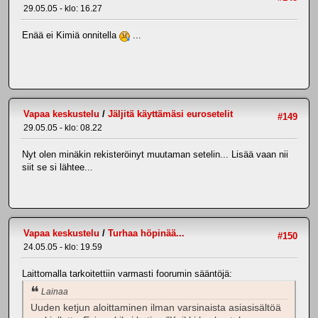
29.05.05 - klo: 16.27
Enää ei Kimiä onnitella
...
Vapaa keskustelu
/
Jäljitä käyttämäsi eurosetelit
#149
29.05.05 - klo: 08.22
Nyt olen minäkin rekisteröinyt muutaman setelin... Lisää vaan nii
siit se si lähtee...
Vapaa keskustelu
/
Turhaa höpinää...
#150
24.05.05 - klo: 19.59
Laittomalla tarkoitettiin varmasti foorumin sääntöjä:
Lainaa
Uuden ketjun aloittaminen ilman varsinaista asiasisältöä