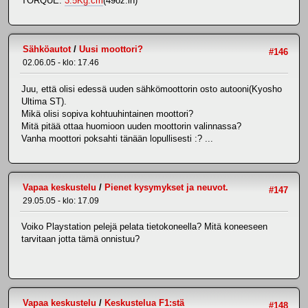
TORQUE:
3.5Kg.cm
(49oz.in)"
Sähköautot
/
Uusi moottori?
#146
02.06.05 - klo: 17.46
Juu, että olisi edessä uuden sähkömoottorin osto autooni(Kyosho
Ultima ST).
Mikä olisi sopiva kohtuuhintainen moottori?
Mitä pitää ottaa huomioon uuden moottorin valinnassa?
Vanha moottori poksahti tänään lopullisesti :? ...
Vapaa keskustelu
/
Pienet kysymykset ja neuvot.
#147
29.05.05 - klo: 17.09
Voiko Playstation pelejä pelata tietokoneella? Mitä koneeseen
tarvitaan jotta tämä onnistuu?
Vapaa keskustelu
/
Keskustelua F1:stä
#148