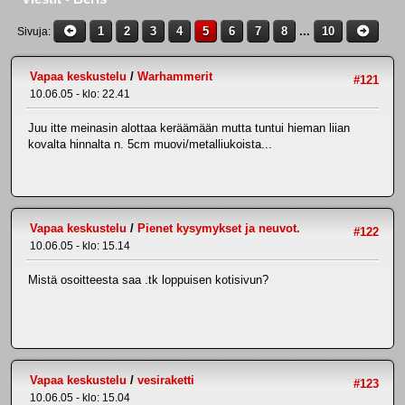
1
2
3
4
5
6
7
8
...
10
Sivuja
Vapaa keskustelu
/
Warhammerit
#121
10.06.05 - klo: 22.41
Juu itte meinasin alottaa keräämään mutta tuntui hieman liian
kovalta hinnalta n. 5cm muovi/metalliukoista...
Vapaa keskustelu
/
Pienet kysymykset ja neuvot.
#122
10.06.05 - klo: 15.14
Mistä osoitteesta saa .tk loppuisen kotisivun?
Vapaa keskustelu
/
vesiraketti
#123
10.06.05 - klo: 15.04