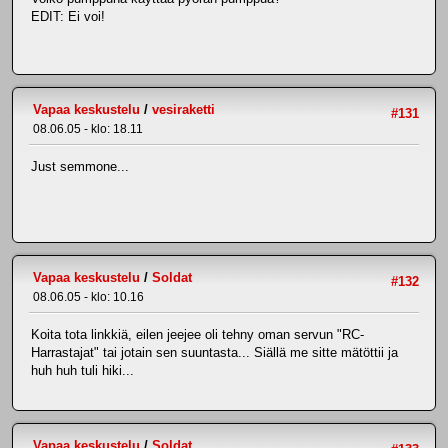
EDIT: Ei voi!
Vapaa keskustelu
/
vesiraketti
#131
08.06.05 - klo: 18.11
Just semmone...
Vapaa keskustelu
/
Soldat
#132
08.06.05 - klo: 10.16
Koita tota linkkiä, eilen jeejee oli tehny oman servun "RC-
Harrastajat" tai jotain sen suuntasta... Siällä me sitte mätöttii ja
huh huh tuli hiki...
Vapaa keskustelu
/
Soldat