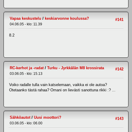
Vapaa keskustelu
/
keskiarvonne koulussa?
#141
04.06.05 - klo: 11.39
8.2
RC-kerhot ja -radat
/
Turku - Jyrkkälän M8 krossirata
#142
03.06.05 - klo: 15.13
Voiko radalle tulla vain katselemaan, vaikka ei ole autoa?
Otetaanko tästä rahaa? Omani on lievästi sanottuna rikki :? ...
Sähköautot
/
Uusi moottori?
#143
03.06.05 - klo: 06.00