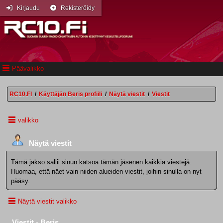
Kirjaudu
Rekisteröidy
Päävalikko
RC10.FI
/
Käyttäjän Beris profiili
/
Näytä viestit
/
Viestit
valikko
Näytä viestit
Tämä jakso sallii sinun katsoa tämän jäsenen kaikkia viestejä.
Huomaa, että näet vain niiden alueiden viestit, joihin sinulla on nyt
pääsy.
Näytä viestit valikko
Viestit - Beris