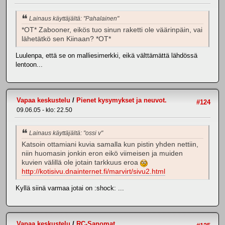
Lainaus käyttäjältä: "Pahalainen"
*OT* Zabooner, eikös tuo sinun raketti ole väärinpäin, vai
lähetätkö sen Kiinaan? *OT*
Luulenpa, että se on malliesimerkki, eikä välttämättä lähdössä
lentoon...
Vapaa keskustelu
/
Pienet kysymykset ja neuvot.
#124
09.06.05 - klo: 22.50
Lainaus käyttäjältä: "ossi v"
Katsoin ottamiani kuvia samalla kun pistin yhden nettiin,
niin huomasin jonkin eron eikö viimeisen ja muiden
kuvien välillä ole jotain tarkkuus eroa
http://kotisivu.dnainternet.fi/marvirt/sivu2.html
Kyllä siinä varmaa jotai on :shock: ...
Vapaa keskustelu
/
RC-Sanomat