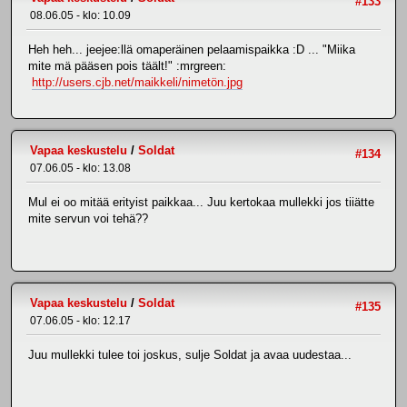
#133
08.06.05 - klo: 10.09
Heh heh... jeejee:llä omaperäinen pelaamispaikka :D ... "Miika
mite mä pääsen pois täält!" :mrgreen:
http://users.cjb.net/maikkeli/nimetön.jpg
Vapaa keskustelu
/
Soldat
#134
07.06.05 - klo: 13.08
Mul ei oo mitää erityist paikkaa... Juu kertokaa mullekki jos tiiätte
mite servun voi tehä??
Vapaa keskustelu
/
Soldat
#135
07.06.05 - klo: 12.17
Juu mullekki tulee toi joskus, sulje Soldat ja avaa uudestaa...