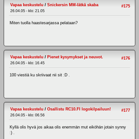
Vapaa keskustelu
/
Snickersin MM-lätkä skaba
#175
26.04.05 - klo: 21.05
Miten tuolla haastesarjassa pelataan?
Vapaa keskustelu
/
Pienet kysymykset ja neuvot.
#176
26.04.05 - klo: 16.45
100 viestiä ku skriivaat nii sit :D .
Vapaa keskustelu
/
Osallistu RC10.FI logokilpailuun!
#177
26.04.05 - klo: 06.56
Kyllä olis hyvä jos aikaa olis enemmän mut eiköhän jotain synny
:) .