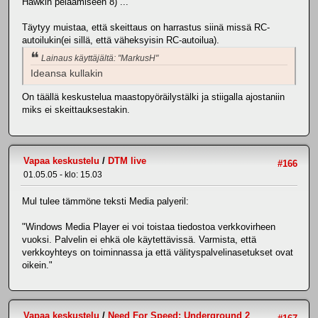
Hawkin pelaamiseen 8) ...
Täytyy muistaa, että skeittaus on harrastus siinä missä RC-
autoilukin(ei sillä, että väheksyisin RC-autoilua).
Lainaus käyttäjältä: "MarkusH"
Ideansa kullakin
On täällä keskustelua maastopyöräilystälki ja stiigalla ajostaniin
miks ei skeittauksestakin.
Vapaa keskustelu
/
DTM live
#166
01.05.05 - klo: 15.03
Mul tulee tämmöne teksti Media palyeril:
"Windows Media Player ei voi toistaa tiedostoa verkkovirheen
vuoksi. Palvelin ei ehkä ole käytettävissä. Varmista, että
verkkoyhteys on toiminnassa ja että välityspalvelinasetukset ovat
oikein."
Vapaa keskustelu
/
Need For Speed: Underground 2