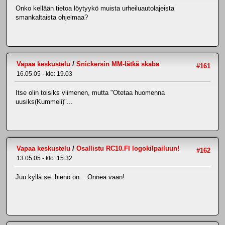
Onko kellään tietoa löytyykö muista urheiluautolajeista
smankaltaista ohjelmaa?
Vapaa keskustelu
/
Snickersin MM-lätkä skaba
#161
16.05.05 - klo: 19.03
Itse olin toisiks viimenen, mutta "Otetaa huomenna
uusiks(Kummeli)"...
Vapaa keskustelu
/
Osallistu RC10.FI logokilpailuun!
#162
13.05.05 - klo: 15.32
Juu kyllä se hieno on... Onnea vaan!