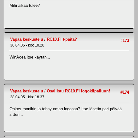
Mihi aikaa tulee?
Vapaa keskustelu
/
RC10.FI t-paita?
#173
30.04.05 - klo: 10.28
WinAcea itse käytän...
Vapaa keskustelu
/
Osallistu RC10.FI logokilpailuun!
#174
28.04.05 - klo: 18.37
Onkos monikin jo tehny oman logonsa? Itse lähetin pari päivää
sitten...