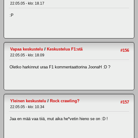
22.05.05 - klo: 18.17
:P
Vapaa keskustelu
/
Keskustelua F1:stä
#156
22.05.05 - klo: 18.09
Oletko harkinnut uraa F1 kommentaattorina JoonaH :D ?
Yleinen keskustelu
/
Rock crawling?
#157
22.05.05 - klo: 10.34
Jaa en mää vaa tiiä, mut aika he*vetin hieno se on :D !