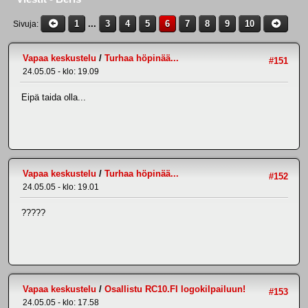
1
...
3
4
5
6
7
8
9
10
Sivuja
Vapaa keskustelu
/
Turhaa höpinää...
#151
24.05.05 - klo: 19.09
Eipä taida olla...
Vapaa keskustelu
/
Turhaa höpinää...
#152
24.05.05 - klo: 19.01
?????
Vapaa keskustelu
/
Osallistu RC10.FI logokilpailuun!
#153
24.05.05 - klo: 17.58