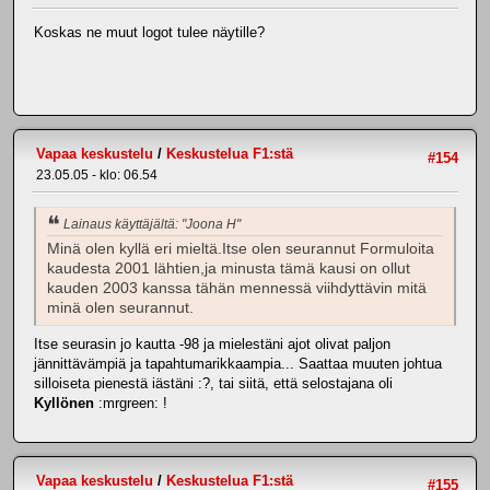
Koskas ne muut logot tulee näytille?
Vapaa keskustelu
/
Keskustelua F1:stä
#154
23.05.05 - klo: 06.54
Lainaus käyttäjältä: "Joona H"
Minä olen kyllä eri mieltä.Itse olen seurannut Formuloita
kaudesta 2001 lähtien,ja minusta tämä kausi on ollut
kauden 2003 kanssa tähän mennessä viihdyttävin mitä
minä olen seurannut.
Itse seurasin jo kautta -98 ja mielestäni ajot olivat paljon
jännittävämpiä ja tapahtumarikkaampia... Saattaa muuten johtua
silloiseta pienestä iästäni :?, tai siitä, että selostajana oli
Kyllönen
:mrgreen: !
Vapaa keskustelu
/
Keskustelua F1:stä
#155