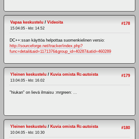
Vapaa keskustelu
/
Videoita
#178
15.04.05 - klo: 14.52
DC++:ssan käyttöa helpottaa suomenkielinen versio:
http://sourceforge.net/tracker/index.php?
func=detail&aid=1171376&group_id=40287&atid=460289
Yleinen keskustelu
/
Kuvia omista Rc-autoista
#179
13.04.05 - klo: 16.02
"hiukan" on lievä ilmaisu :mrgreen: ...
Yleinen keskustelu
/
Kuvia omista Rc-autoista
#180
10.04.05 - klo: 10.30