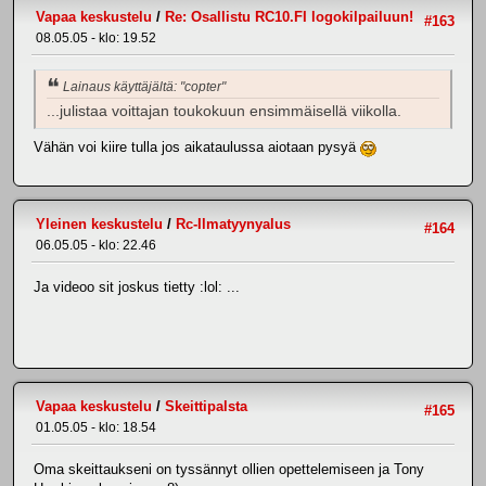
Vapaa keskustelu
/
Re: Osallistu RC10.FI logokilpailuun!
#163
08.05.05 - klo: 19.52
Lainaus käyttäjältä: "copter"
...julistaa voittajan toukokuun ensimmäisellä viikolla.
Vähän voi kiire tulla jos aikataulussa aiotaan pysyä
Yleinen keskustelu
/
Rc-Ilmatyynyalus
#164
06.05.05 - klo: 22.46
Ja videoo sit joskus tietty :lol: ...
Vapaa keskustelu
/
Skeittipalsta
#165
01.05.05 - klo: 18.54
Oma skeittaukseni on tyssännyt ollien opettelemiseen ja Tony