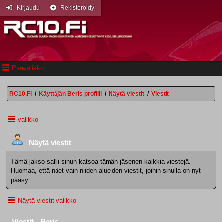
Kirjaudu
Rekisteröidy
Päävalikko
RC10.FI
/
Käyttäjän Beris profiili
/
Näytä viestit
/
Viestit
valikko
Näytä viestit
Tämä jakso sallii sinun katsoa tämän jäsenen kaikkia viestejä.
Huomaa, että näet vain niiden alueiden viestit, joihin sinulla on nyt
pääsy.
Näytä viestit valikko
Viestit - Beris