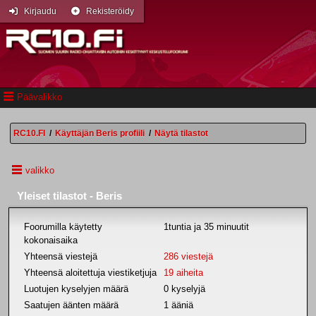
Kirjaudu
Rekisteröidy
Päävalikko
RC10.FI
/
Käyttäjän Beris profiili
/
Näytä tilastot
valikko
Yleiset tilastot - Beris
Foorumilla käytetty
1tuntia ja 35 minuutit
kokonaisaika
Yhteensä viestejä
286 viestejä
Yhteensä aloitettuja viestiketjuja
19 aiheita
Luotujen kyselyjen määrä
0 kyselyjä
Saatujen äänten määrä
1 ääniä