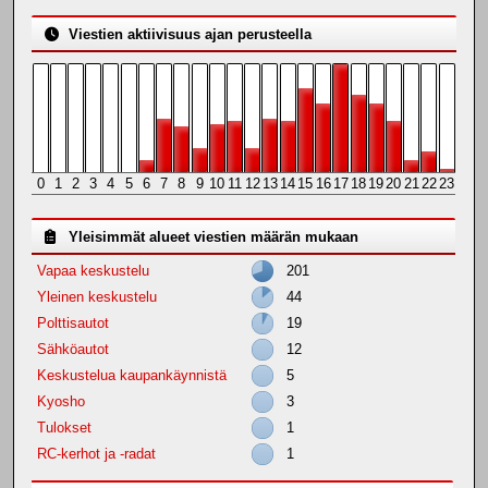
Viestien aktiivisuus ajan perusteella
0
1
2
3
4
5
6
7
8
9
10
11
12
13
14
15
16
17
18
19
20
21
22
23
Yleisimmät alueet viestien määrän mukaan
Vapaa keskustelu
201
Yleinen keskustelu
44
Polttisautot
19
Sähköautot
12
Keskustelua kaupankäynnistä
5
Kyosho
3
Tulokset
1
RC-kerhot ja -radat
1