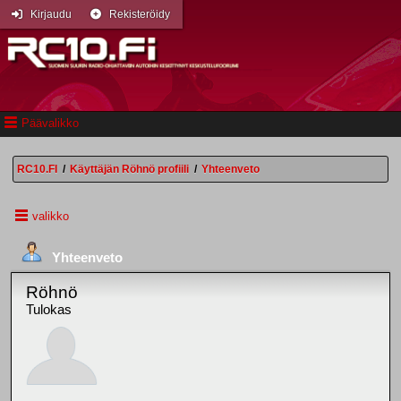
Kirjaudu
Rekisteröidy
Päävalikko
RC10.FI
/
Käyttäjän Röhnö profiili
/
Yhteenveto
valikko
Yhteenveto
Röhnö
Tulokas