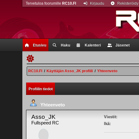
Tervetuloa foorumille
RC10.FI
Kirjaudu
Rekisteröidy
Etusivu
Haku
Kalenteri
Jäsenet
RC10.FI
/
Käyttäjän Asso_JK profiili
/
Yhteenveto
Profiilin tiedot
Yhteenveto
Asso_JK
Viestit:
Fullspeed RC
Ikä: