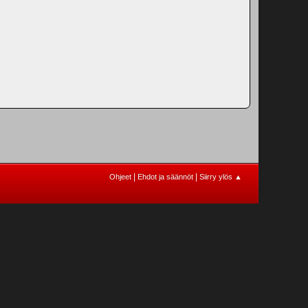
|
|
Ohjeet
Ehdot ja säännöt
Siirry ylös ▲