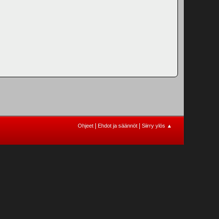
|
|
Ohjeet
Ehdot ja säännöt
Siirry ylös ▲