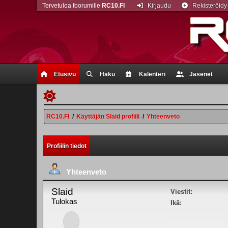
Tervetuloa foorumille
RC10.FI
Kirjaudu
Rekisteröidy
Etusivu
Haku
Kalenteri
Jäsenet
RC10.FI
/
Käyttäjän Slaid profiili
/
Yhteenveto
Profiilin tiedot
Yhteenveto
Slaid
Viestit:
Tulokas
Ikä: