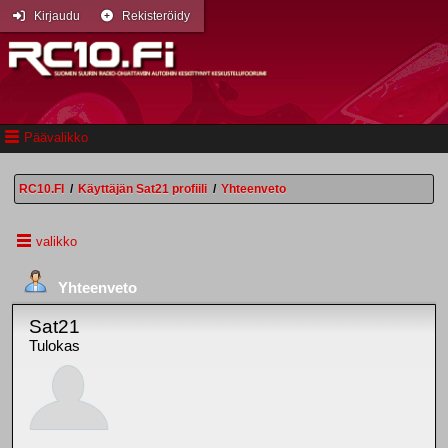
Kirjaudu
Rekisteröidy
Päävalikko
RC10.FI
/
Käyttäjän Sat21 profiili
/
Yhteenveto
valikko
Yhteenveto
Sat21
Tulokas