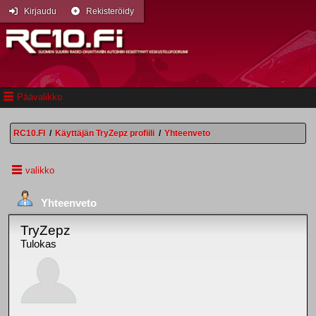
Kirjaudu
Rekisteröidy
Päävalikko
RC10.FI
/
Käyttäjän TryZepz profiili
/
Yhteenveto
valikko
Yhteenveto
TryZepz
Tulokas