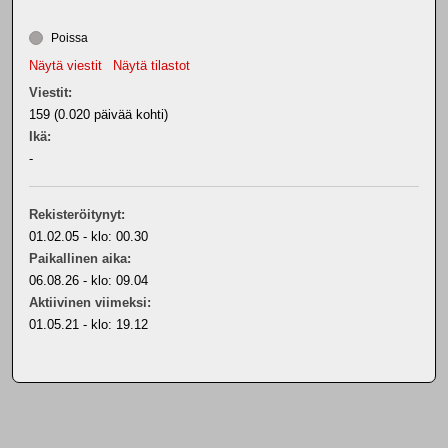
Poissa
Näytä viestit
Näytä tilastot
Viestit:
159 (0.020 päivää kohti)
Ikä:
-
Rekisteröitynyt:
01.02.05 - klo: 00.30
Paikallinen aika:
06.08.26 - klo: 09.04
Aktiivinen viimeksi:
01.05.21 - klo: 19.12