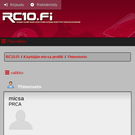
Kirjaudu
Rekisteröidy
Päävalikko
RC10.FI
/
Käyttäjän micsa profiili
/
Yhteenveto
valikko
Yhteenveto
micsa
PRCA