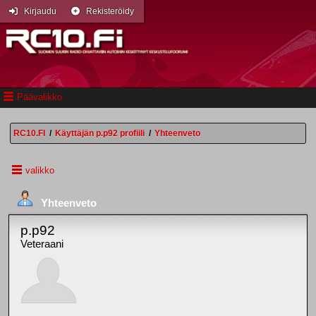
Kirjaudu
Rekisteröidy
Päävalikko
RC10.FI
/
Käyttäjän p.p92 profiili
/
Yhteenveto
valikko
Yhteenveto
p.p92
Veteraani