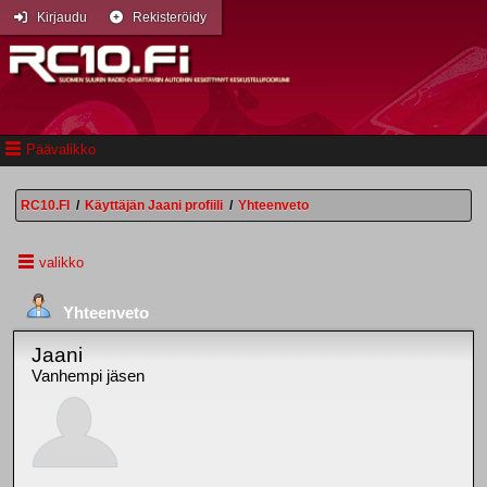
Kirjaudu
Rekisteröidy
Päävalikko
RC10.FI
/
Käyttäjän Jaani profiili
/
Yhteenveto
valikko
Yhteenveto
Jaani
Vanhempi jäsen