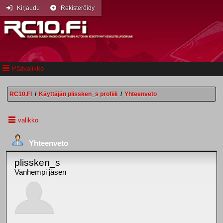
Kirjaudu
Rekisteröidy
Päävalikko
RC10.FI
/
Käyttäjän plissken_s profiili
/
Yhteenveto
valikko
Yhteenveto
plissken_s
Vanhempi jäsen