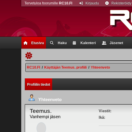
Tervetuloa foorumille
RC10.FI
Kirjaudu
Rekisteröidy
Etusivu
Haku
Kalenteri
Jäsenet
RC10.FI
/
Käyttäjän Teemus. profiili
/
Yhteenveto
Profiilin tiedot
Yhteenveto
Teemus.
Viestit:
Vanhempi jäsen
Ikä: