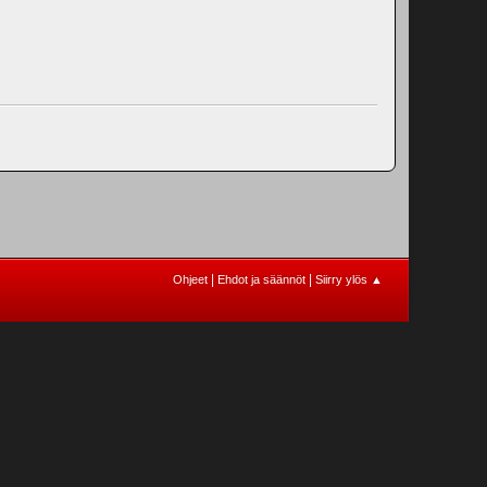
|
|
Ohjeet
Ehdot ja säännöt
Siirry ylös ▲