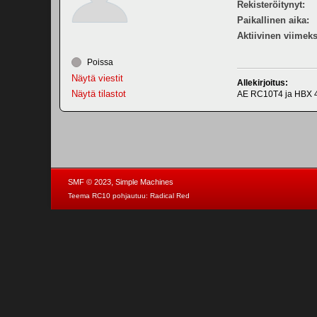
Rekisteröitynyt:
Paikallinen aika:
Aktiivinen viimeks
Poissa
Näytä viestit
Allekirjoitus:
Näytä tilastot
AE RC10T4 ja HBX
,
SMF © 2023
Simple Machines
Teema RC10 pohjautuu:
Radical Red