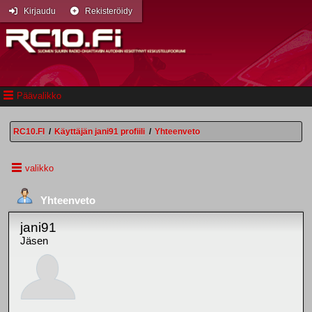
Kirjaudu
Rekisteröidy
Päävalikko
RC10.FI
/
Käyttäjän jani91 profiili
/
Yhteenveto
valikko
Yhteenveto
jani91
Jäsen