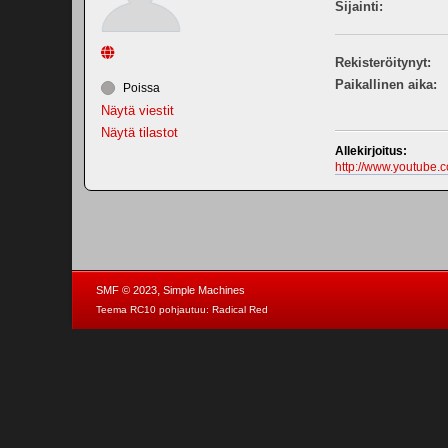
Sijainti:
Rekisteröitynyt:
Paikallinen aika:
Poissa
Näytä viestit
Näytä tilastot
Allekirjoitus:
http://www.youtube.
,
SMF © 2023
Simple Machines
Teema RC10 pohjautuu:
Radical Red