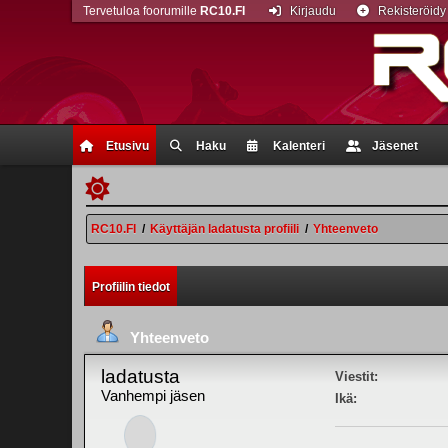
Tervetuloa foorumille
RC10.FI
Kirjaudu
Rekisteröidy
Etusivu
Haku
Kalenteri
Jäsenet
RC10.FI
/
Käyttäjän ladatusta profiili
/
Yhteenveto
Profiilin tiedot
Yhteenveto
ladatusta
Viestit:
Vanhempi jäsen
Ikä: