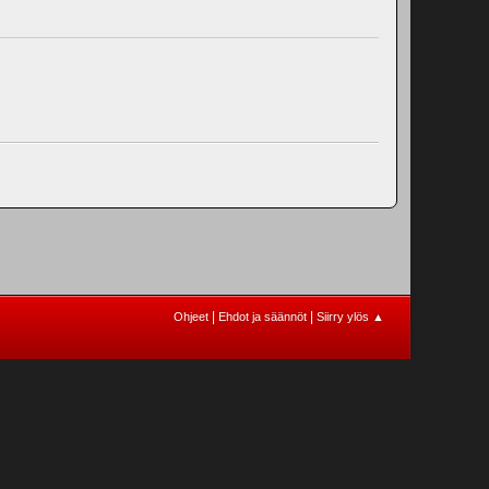
|
|
Ohjeet
Ehdot ja säännöt
Siirry ylös ▲