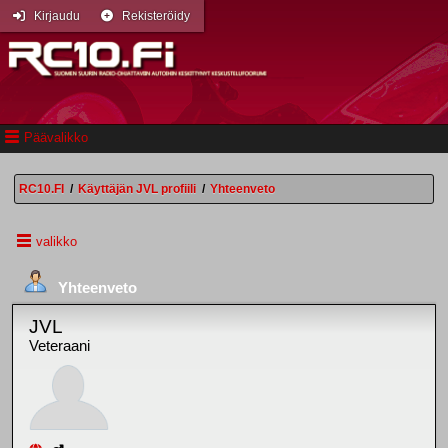
Kirjaudu
Rekisteröidy
Päävalikko
RC10.FI
/
Käyttäjän JVL profiili
/
Yhteenveto
valikko
Yhteenveto
JVL
Veteraani