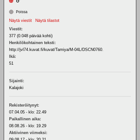
Poissa
Näytä viestit
Näytä tilastot
Viestit:
377 (0.048 päivää kohti)
Henkilökohtainen teksti:
http://jvl74.kuvat.fi/kuvat/Tamiya/M-04L/DSCN0760.
Ikä:
51
Sijainti:
Kalajoki
Rekisteröitynyt:
07.04.05 - klo: 22.49
Paikallinen aika:
08.08.26 - klo: 19.29
Aktiivinen viimeksi:
09.08.17 - klo: 20.21