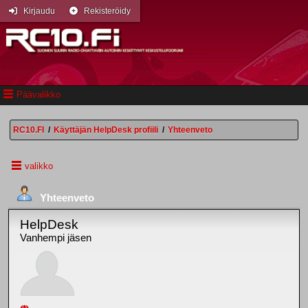
Kirjaudu
Rekisteröidy
Päävalikko
RC10.FI
/
Käyttäjän HelpDesk profiili
/
Yhteenveto
valikko
Yhteenveto
HelpDesk
Vanhempi jäsen