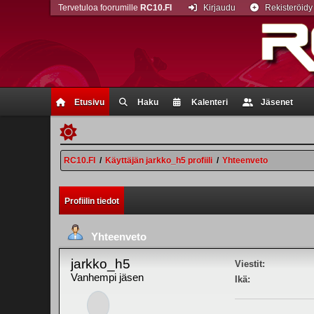
Tervetuloa foorumille
RC10.FI
Kirjaudu
Rekisteröidy
Etusivu
Haku
Kalenteri
Jäsenet
RC10.FI
/
Käyttäjän jarkko_h5 profiili
/
Yhteenveto
Profiilin tiedot
Yhteenveto
jarkko_h5
Viestit:
Vanhempi jäsen
Ikä: