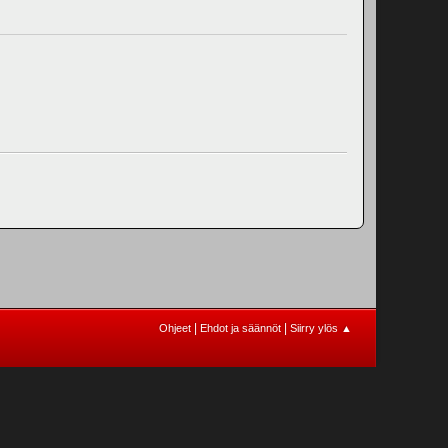
|
|
Ohjeet
Ehdot ja säännöt
Siirry ylös ▲