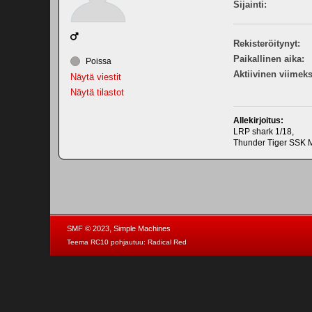
Sijainti:
Rekisteröitynyt:
Paikallinen aika:
Poissa
Aktiivinen viimeks
Näytä viestit
Näytä tilastot
Allekirjoitus:
LRP shark 1/18,
Thunder Tiger SSK M
,
SMF © 2023
Simple Machines
Teema RC10 pohjautuu:
Radical Red