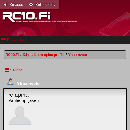
Kirjaudu
Rekisteröidy
Päävalikko
RC10.FI
/
Käyttäjän rc-apina profiili
/
Yhteenveto
valikko
Yhteenveto
rc-apina
Vanhempi jäsen