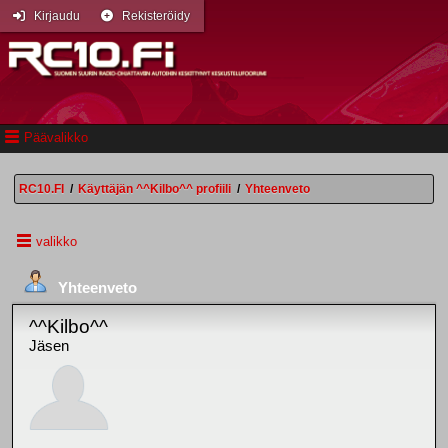
Kirjaudu
Rekisteröidy
Päävalikko
RC10.FI
/
Käyttäjän ^^Kilbo^^ profiili
/
Yhteenveto
valikko
Yhteenveto
^^Kilbo^^
Jäsen