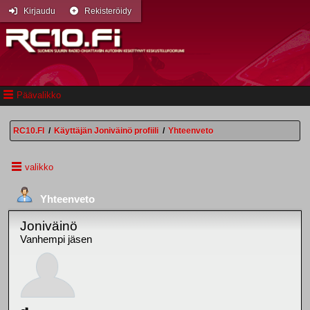
Kirjaudu
Rekisteröidy
Päävalikko
RC10.FI
/
Käyttäjän Joniväinö profiili
/
Yhteenveto
valikko
Yhteenveto
Joniväinö
Vanhempi jäsen