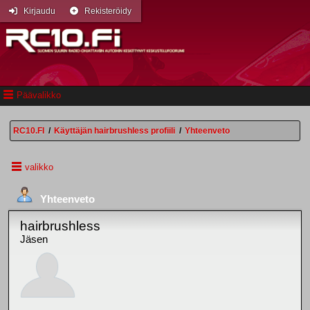
Kirjaudu
Rekisteröidy
Päävalikko
RC10.FI
/
Käyttäjän hairbrushless profiili
/
Yhteenveto
valikko
Yhteenveto
hairbrushless
Jäsen