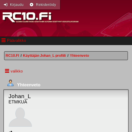
Kirjaudu
Rekisteröidy
Päävalikko
RC10.FI
/
Käyttäjän Johan_L profiili
/
Yhteenveto
valikko
Yhteenveto
Johan_L
ETMKUA