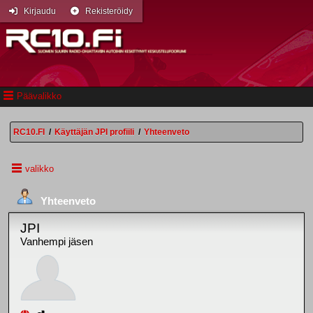
Kirjaudu
Rekisteröidy
Päävalikko
RC10.FI
/
Käyttäjän JPI profiili
/
Yhteenveto
valikko
Yhteenveto
JPI
Vanhempi jäsen