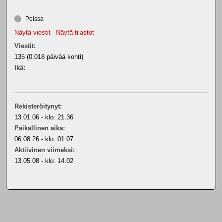
Poissa
Näytä viestit
Näytä tilastot
Viestit:
135 (0.018 päivää kohti)
Ikä:
-
Rekisteröitynyt:
13.01.06 - klo: 21.36
Paikallinen aika:
06.08.26 - klo: 01.07
Aktiivinen viimeksi:
13.05.08 - klo: 14.02