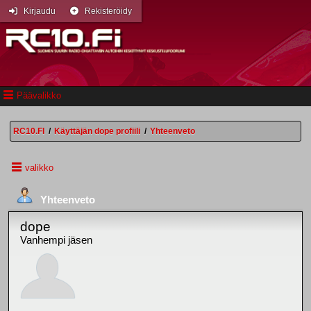
Kirjaudu
Rekisteröidy
Päävalikko
RC10.FI
/
Käyttäjän dope profiili
/
Yhteenveto
valikko
Yhteenveto
dope
Vanhempi jäsen