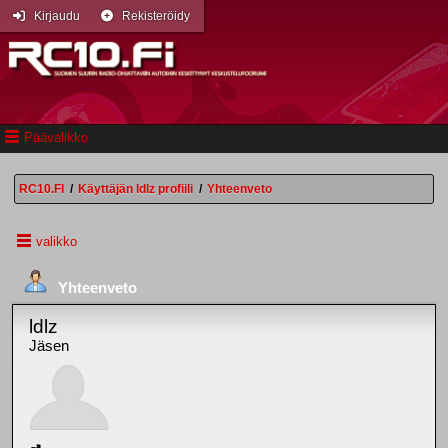
Kirjaudu
Rekisteröidy
Päävalikko
RC10.FI
/
Käyttäjän ldlz profiili
/
Yhteenveto
valikko
Yhteenveto
ldlz
Jäsen