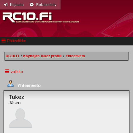
Kirjaudu
Rekisteröidy
Päävalikko
RC10.FI
/
Käyttäjän Tukez profiili
/
Yhteenveto
valikko
Yhteenveto
Tukez
Jäsen