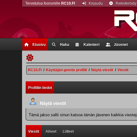
Tervetuloa foorumille
RC10.FI
Kirjaudu
Rekisteröidy
Etusivu
Haku
Kalenteri
Jäsenet
RC10.FI
/
Käyttäjän geenix profiili
/
Näytä viestit
/
Viestit
Profiilin tiedot
Näytä viestit
Tämä jakso sallii sinun katsoa tämän jäsenen kaikkia viestejä.
Viestit
Aiheet
Liitteet