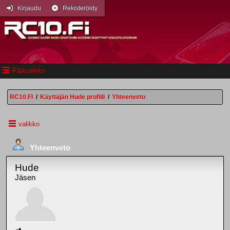
Kirjaudu
Rekisteröidy
Päävalikko
RC10.FI
/
Käyttäjän Hude profiili
/
Yhteenveto
valikko
Yhteenveto
Hude
Jäsen