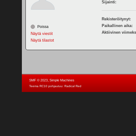
Sijainti:
Rekisteröitynyt:
Paikallinen aika:
Poissa
Aktiivinen viimeks
Näytä viestit
Näytä tilastot
,
SMF © 2023
Simple Machines
Teema RC10 pohjautuu:
Radical Red