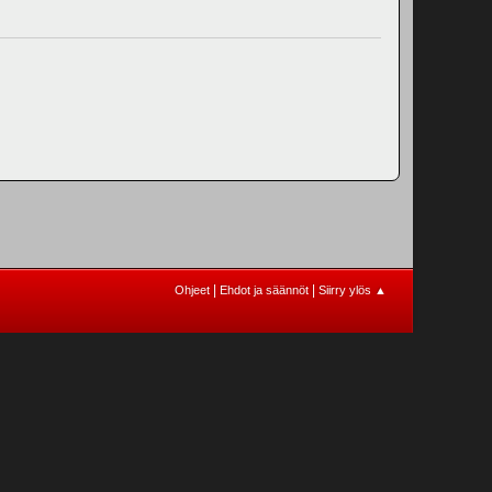
|
|
Ohjeet
Ehdot ja säännöt
Siirry ylös ▲