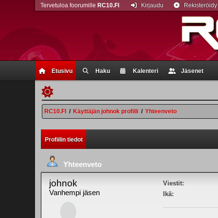
Tervetuloa foorumille
RC10.FI
Kirjaudu
Rekisteröidy
Etusivu
Haku
Kalenteri
Jäsenet
RC10.FI
/
Käyttäjän johnok profiili
/
Yhteenveto
Profiilin tiedot
Yhteenveto
johnok
Viestit:
Vanhempi jäsen
Ikä: