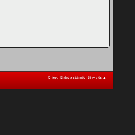
|
|
Ohjeet
Ehdot ja säännöt
Siirry ylös ▲