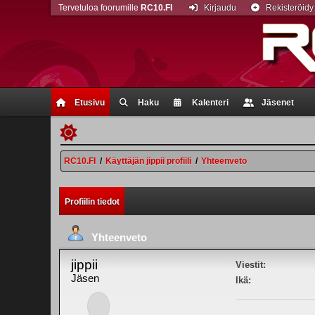
Tervetuloa foorumille
RC10.FI
Kirjaudu
Rekisteröidy
Etusivu
Haku
Kalenteri
Jäsenet
RC10.FI
/
Käyttäjän jippii profiili
/
Yhteenveto
Profiilin tiedot
Yhteenveto
jippii
Viestit:
Jäsen
Ikä: