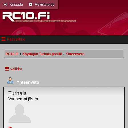
Kirjaudu
Rekisteröidy
Päävalikko
RC10.FI
/
Käyttäjän Turhala profiili
/
Yhteenveto
valikko
Yhteenveto
Turhala
Vanhempi jäsen