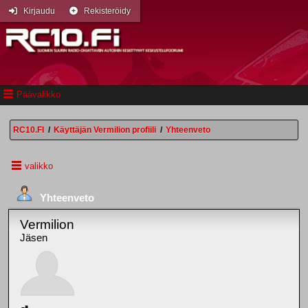
Kirjaudu
Rekisteröidy
Päävalikko
RC10.FI
/
Käyttäjän Vermilion profiili
/
Yhteenveto
valikko
Yhteenveto
Vermilion
Jäsen