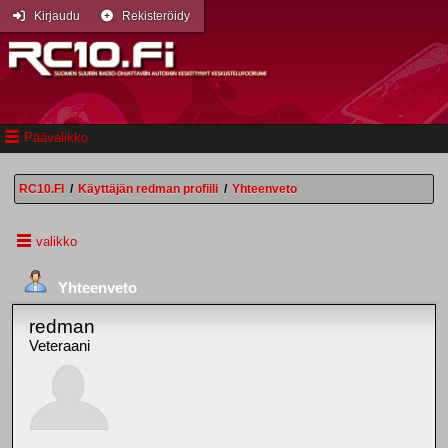
Kirjaudu
Rekisteröidy
Päävalikko
RC10.FI
/
Käyttäjän redman profiili
/
Yhteenveto
valikko
Yhteenveto
redman
Veteraani