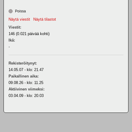
Poissa
Näytä viestit
Näytä tilastot
Viestit:
146 (0.021 päivää kohti)
Ikä:
-
Rekisteröitynyt:
14.05.07 - klo: 21.47
Paikallinen aika:
09.08.26 - klo: 11.25
Aktiivinen viimeksi:
03.04.09 - klo: 20.03