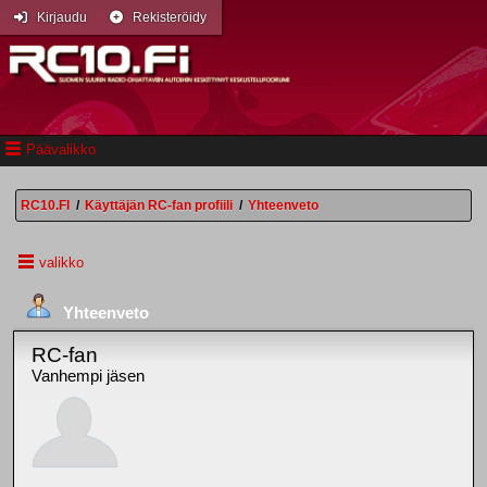
Kirjaudu
Rekisteröidy
Päävalikko
RC10.FI
/
Käyttäjän RC-fan profiili
/
Yhteenveto
valikko
Yhteenveto
RC-fan
Vanhempi jäsen