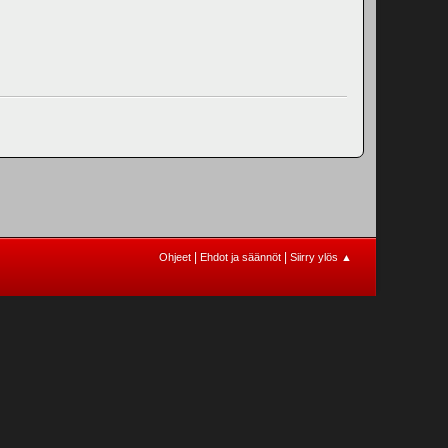
|
|
Ohjeet
Ehdot ja säännöt
Siirry ylös ▲