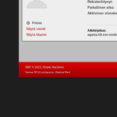
Rekisteröitynyt:
Paikallinen aika:
Aktiivinen viimeks
Poissa
Näytä viestit
Allekirjoitus:
Näytä tilastot
agama A8 evo nordi
,
SMF © 2023
Simple Machines
Teema RC10 pohjautuu:
Radical Red