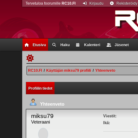
Tervetuloa foorumille
RC10.FI
Kirjaudu
Rekisteröidy
Etusivu
Haku
Kalenteri
Jäsenet
RC10.FI
/
Käyttäjän miksu79 profiili
/
Yhteenveto
Profiilin tiedot
Yhteenveto
miksu79
Viestit:
Veteraani
Ikä: