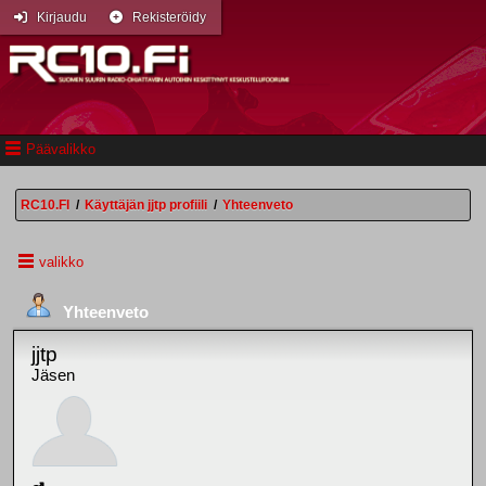
Kirjaudu
Rekisteröidy
Päävalikko
RC10.FI
/
Käyttäjän jjtp profiili
/
Yhteenveto
valikko
Yhteenveto
jjtp
Jäsen