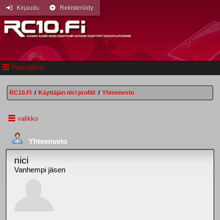
Kirjaudu
Rekisteröidy
Päävalikko
RC10.FI
/
Käyttäjän nici profiili
/
Yhteenveto
valikko
Yhteenveto
nici
Vanhempi jäsen