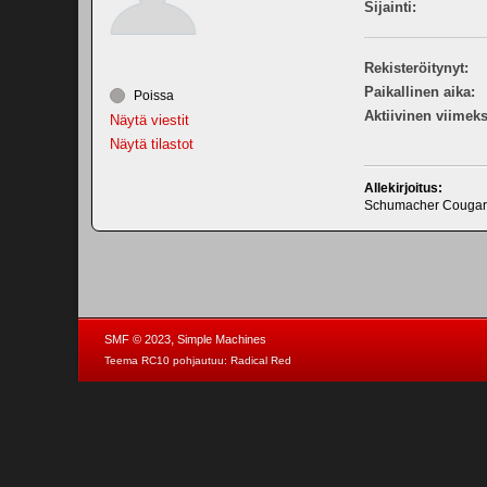
Sijainti:
Rekisteröitynyt:
Paikallinen aika:
Poissa
Aktiivinen viimeks
Näytä viestit
Näytä tilastot
Allekirjoitus:
Schumacher Cougar 
,
SMF © 2023
Simple Machines
Teema RC10 pohjautuu:
Radical Red