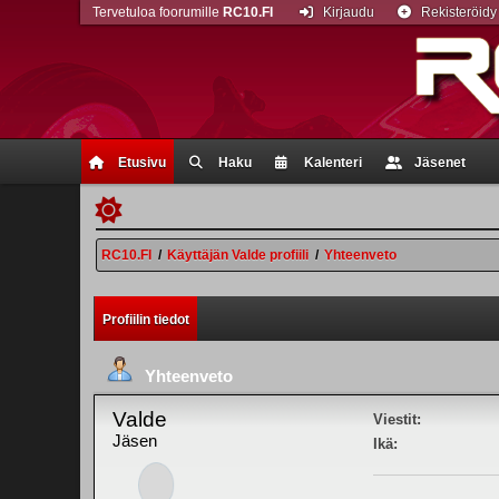
Tervetuloa foorumille
RC10.FI
Kirjaudu
Rekisteröidy
Etusivu
Haku
Kalenteri
Jäsenet
RC10.FI
/
Käyttäjän Valde profiili
/
Yhteenveto
Profiilin tiedot
Yhteenveto
Valde
Viestit:
Jäsen
Ikä: